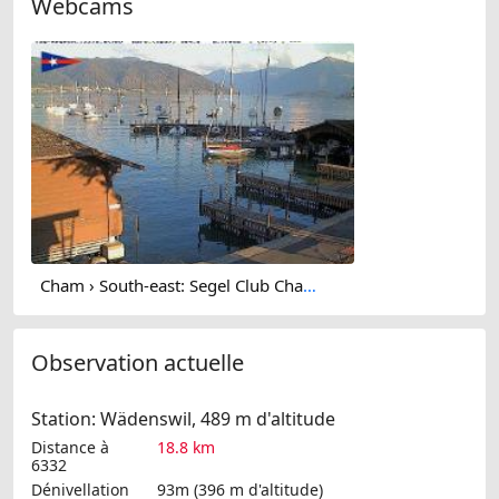
Webcams
Cham › South-east: Segel Club Cham - Lake Zug
Observation actuelle
Station: Wädenswil, 489 m d'altitude
Distance à
18.8 km
6332
Dénivellation
93m (396 m d'altitude)