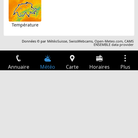
Température
Données © par
MétéoSuisse
,
SwissWebcams
,
Open-Meteo.com
,
CAMS
ENSEMBLE data provider
Annuaire
Météo
Carte
Horaires
Plus
Connexion
Services
Départs
Loisir