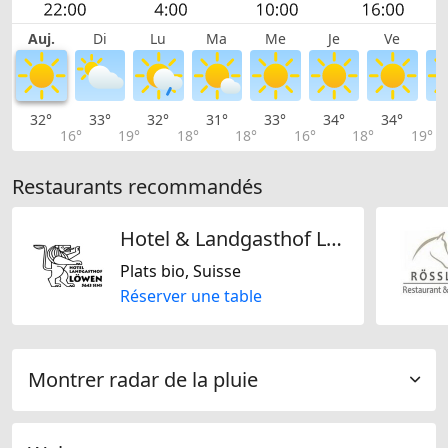
Auj.
Di
Lu
Ma
Me
Je
Ve
32°
33°
32°
31°
33°
34°
34°
3
16°
19°
18°
18°
16°
18°
19°
Restaurants recommandés
Hotel & Landgasthof Löwen
Plats bio, Suisse
Réserver une table
Montrer radar de la pluie