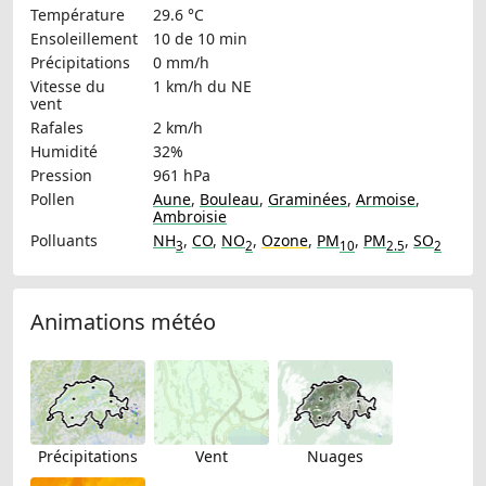
Température
29.6 °C
Ensoleillement
10 de 10 min
Précipitations
0 mm/h
Vitesse du
1 km/h
du NE
vent
Rafales
2 km/h
Humidité
32%
Pression
961 hPa
Pollen
Aune
,
Bouleau
,
Graminées
,
Armoise
,
Ambroisie
Polluants
NH
,
CO
,
NO
,
Ozone
,
PM
,
PM
,
SO
3
2
10
2.5
2
Animations météo
Précipitations
Vent
Nuages