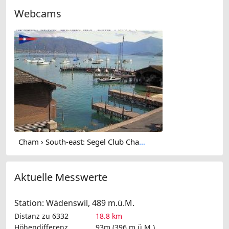
Webcams
Cham › South-east: Segel Club Cham - Lake Zug
Aktuelle Messwerte
Station: Wädenswil, 489 m.ü.M.
Distanz zu 6332
18.8 km
Höhendifferenz
93m (396 m.ü.M.)