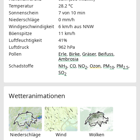
Temperatur
28.2 °C
Sonnenschein
7 von 10 min
Niederschläge
0 mm/h
Windgeschwindigkeit
6 km/h
aus NNW
Böenspitze
11 km/h
Luftfeuchtigkeit
41%
Luftdruck
962 hPa
Pollen
Erle
,
Birke
,
Gräser
,
Beifuss
,
Ambrosia
Schadstoffe
NH
,
CO
,
NO
,
Ozon
,
PM
,
PM
,
3
2
10
2.5
SO
2
Wetteranimationen
Niederschläge
Wind
Wolken