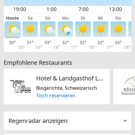
Heute
Sa
So
Mo
Di
Mi
Do
30°
31°
33°
32°
32°
32°
33°
3
16°
16°
18°
17°
16°
17°
18°
Empfohlene Restaurants
Hotel & Landgasthof Löwen
Biogerichte, Schweizerisch
Tisch reservieren
Regenradar anzeigen