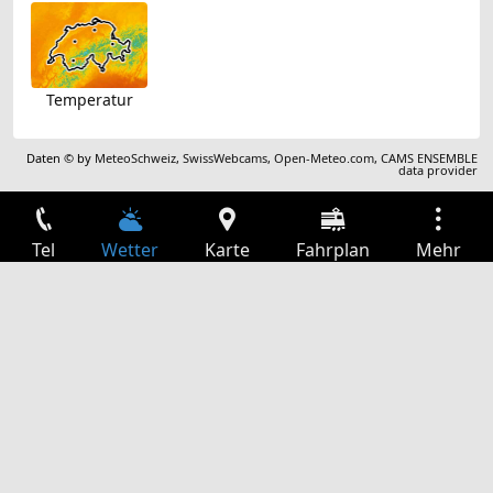
Temperatur
Daten © by
MeteoSchweiz
,
SwissWebcams
,
Open-Meteo.com
,
CAMS ENSEMBLE
data provider
Tel
Wetter
Karte
Fahrplan
Mehr
Anmelden
Dienste
Abfahrtstabelle
Freizeit