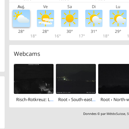
Auj.
Ve
Sa
Di
Lu
28°
28°
30°
31°
29°
18°
16°
17°
18°
1
Webcams
Risch-Rotkreuz: Live Webcam Rotkreuz Richtung Süd-Ost
Root › South-east: Michelskreuz
Données © par
MétéoSuisse
,
S