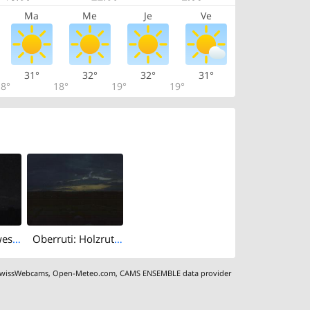
Ma
Me
Je
Ve
31°
32°
32°
31°
8°
18°
19°
19°
Root › North-west: Gasthaus Michaelskreuz
Oberruti: Holzruti: Oberrüti
wissWebcams
,
Open-Meteo.com
,
CAMS ENSEMBLE data provider