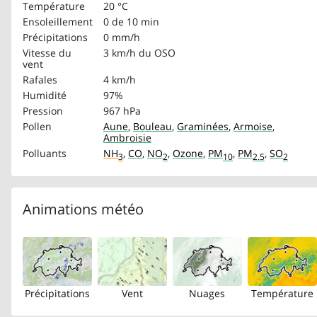
Température
20 °C
Ensoleillement
0 de 10 min
Précipitations
0 mm/h
Vitesse du
3 km/h
du OSO
vent
Rafales
4 km/h
Humidité
97%
Pression
967 hPa
Pollen
Aune
,
Bouleau
,
Graminées
,
Armoise
,
Ambroisie
Polluants
NH
,
CO
,
NO
,
Ozone
,
PM
,
PM
,
SO
3
2
10
2.5
2
Animations météo
Précipitations
Vent
Nuages
Température