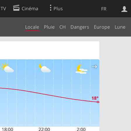
 TV
Cinéma
Plus
FR
Locale
Pluie
CH
Dangers
Europe
Lune
es
Web
Apps