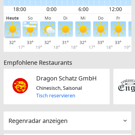
Heute
So
Mo
Di
Mi
Do
Fr
32°
33°
32°
31°
32°
33°
33°
3
17°
19°
18°
18°
17°
18°
19°
Empfohlene Restaurants
Dragon Schatz GmbH
Chinesisch, Saisonal
Tisch reservieren
Regenradar anzeigen