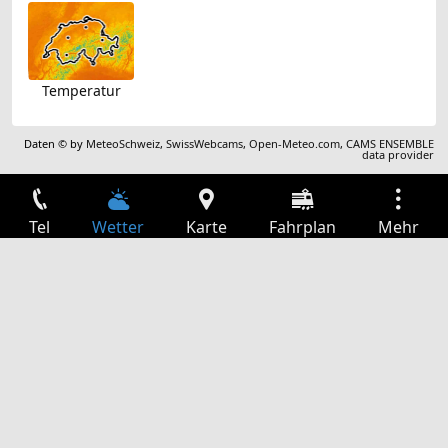
Temperatur
Daten © by
MeteoSchweiz
,
SwissWebcams
,
Open-Meteo.com
,
CAMS ENSEMBLE
data provider
Tel
Wetter
Karte
Fahrplan
Mehr
Anmelden
Dienste
Abfahrtstabelle
Freizeit