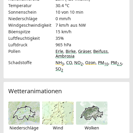
Temperatur
30.4 °C
Sonnenschein
10 von 10 min
Niederschläge
0 mm/h
Windgeschwindigkeit
7 km/h
aus NW
Böenspitze
15 km/h
Luftfeuchtigkeit
35%
Luftdruck
965 hPa
Pollen
Erle
,
Birke
,
Gräser
,
Beifuss
,
Ambrosia
Schadstoffe
NH
,
CO
,
NO
,
Ozon
,
PM
,
PM
,
3
2
10
2.5
SO
2
Wetteranimationen
Niederschläge
Wind
Wolken