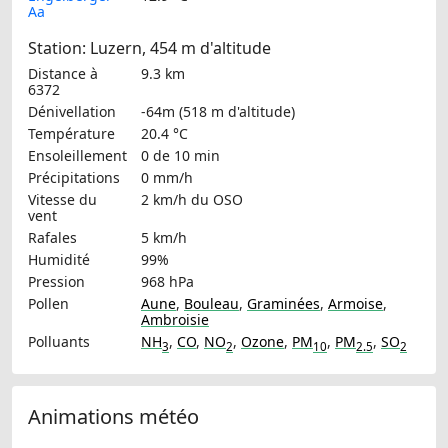
Aa
Station: Luzern, 454 m d'altitude
Distance à
9.3 km
6372
Dénivellation
-64m (518 m d'altitude)
Température
20.4 °C
Ensoleillement
0 de 10 min
Précipitations
0 mm/h
Vitesse du
2 km/h
du OSO
vent
Rafales
5 km/h
Humidité
99%
Pression
968 hPa
Pollen
Aune
,
Bouleau
,
Graminées
,
Armoise
,
Ambroisie
Polluants
NH
,
CO
,
NO
,
Ozone
,
PM
,
PM
,
SO
3
2
10
2.5
2
Animations météo