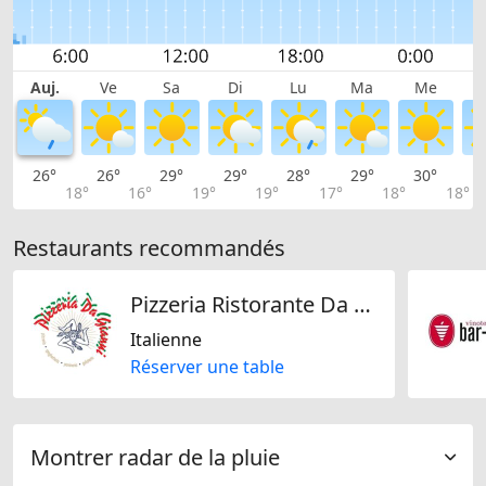
Auj.
Ve
Sa
Di
Lu
Ma
Me
26°
26°
29°
29°
28°
29°
30°
3
18°
16°
19°
19°
17°
18°
18°
Restaurants recommandés
Pizzeria Ristorante Da Gianni
Italienne
Réserver une table
Montrer radar de la pluie