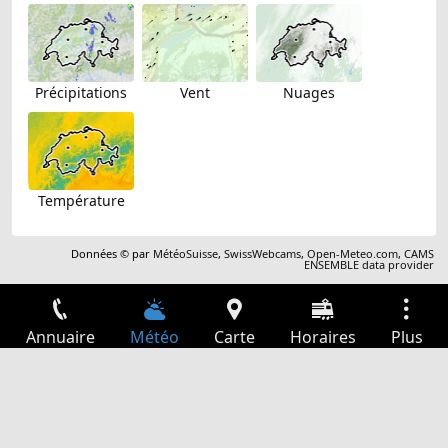
Précipitations
Vent
Nuages
Température
Données © par
MétéoSuisse
,
SwissWebcams
,
Open-Meteo.com
,
CAMS
ENSEMBLE data provider
Annuaire
Météo
Carte
Horaires
Plus
Connexion
Services