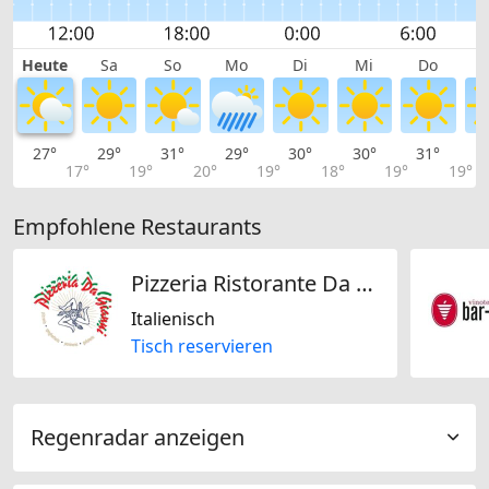
Heute
Sa
So
Mo
Di
Mi
Do
27°
29°
31°
29°
30°
30°
31°
3
17°
19°
20°
19°
18°
19°
19°
Empfohlene Restaurants
Pizzeria Ristorante Da Gianni
Italienisch
Tisch reservieren
Regenradar anzeigen