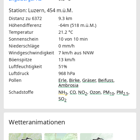
Station: Luzern, 454 m.ü.M.
Distanz zu 6372
9.3 km
Höhendifferenz
-64m (518 m.ü.M.)
Temperatur
21.2 °C
Sonnenschein
10 von 10 min
Niederschläge
0 mm/h
Windgeschwindigkeit
7 km/h
aus NNW
Böenspitze
13 km/h
Luftfeuchtigkeit
51%
Luftdruck
968 hPa
Pollen
Erle
,
Birke
,
Gräser
,
Beifuss
,
Ambrosia
Schadstoffe
NH
,
CO
,
NO
,
Ozon
,
PM
,
PM
,
3
2
10
2.5
SO
2
Wetteranimationen