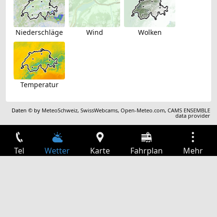
Niederschläge
Wind
Wolken
Temperatur
Daten © by
MeteoSchweiz
,
SwissWebcams
,
Open-Meteo.com
,
CAMS ENSEMBLE
data provider
Tel
Wetter
Karte
Fahrplan
Mehr
Anmelden
Dienste