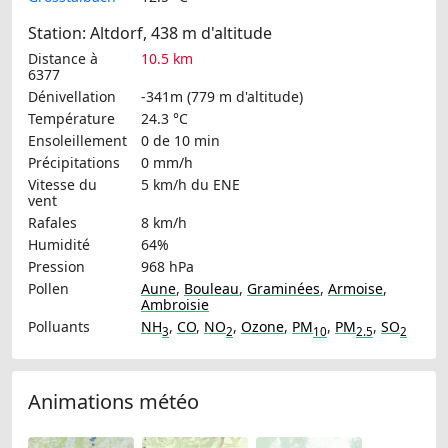
Station: Altdorf, 438 m d'altitude
Distance à
10.5 km
6377
Dénivellation
-341m (779 m d'altitude)
Température
24.3 °C
Ensoleillement
0 de 10 min
Précipitations
0 mm/h
Vitesse du
5 km/h
du ENE
vent
Rafales
8 km/h
Humidité
64%
Pression
968 hPa
Pollen
Aune
,
Bouleau
,
Graminées
,
Armoise
,
Ambroisie
Polluants
NH
,
CO
,
NO
,
Ozone
,
PM
,
PM
,
SO
3
2
10
2.5
2
Animations météo