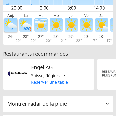
Auj.
Lu
Ma
Me
Je
Ve
Sa
24°
28°
27°
28°
29°
29°
28°
2
20°
20°
20°
21°
22°
17°
17°
Restaurants recommandés
Engel AG
Suisse, Régionale
Réserver une table
Montrer radar de la pluie