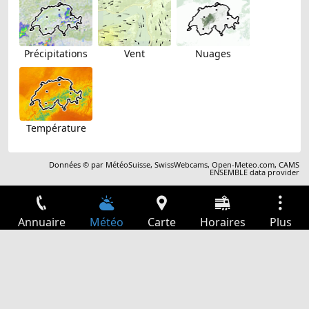
Précipitations
Vent
Nuages
Température
Données © par
MétéoSuisse
,
SwissWebcams
,
Open-Meteo.com
,
CAMS
ENSEMBLE data provider
Annuaire
Météo
Carte
Horaires
Plus
Connexion
Services