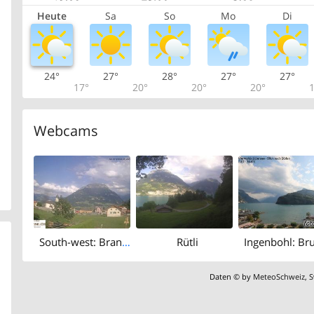
Heute
Sa
So
Mo
Di
24°
27°
28°
27°
27°
17°
20°
20°
20°
1
Webcams
South-west: Brandegg
Rütli
Daten © by
MeteoSchweiz
,
S