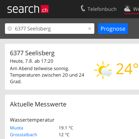
Telefonbuch
We
Ihr Eintrag
Kontakt
Kundencenter Geschäftskunden
Nutzungsbed
Impressum
Datenschutze
6377 Seelisberg
Heute, 7.8. ab 17:20
24°
Am Abend teilweise sonnig.
Temperaturen zwischen 20 und 24
Grad.
Aktuelle Messwerte
Wassertemperatur
Muota
19.1 °C
Grosstalbach
12 °C