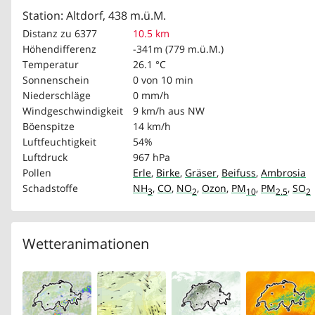
Station: Altdorf, 438 m.ü.M.
Distanz zu 6377
10.5 km
Höhendifferenz
-341m (779 m.ü.M.)
Temperatur
26.1 °C
Sonnenschein
0 von 10 min
Niederschläge
0 mm/h
Windgeschwindigkeit
9 km/h
aus NW
Böenspitze
14 km/h
Luftfeuchtigkeit
54%
Luftdruck
967 hPa
Pollen
Erle
,
Birke
,
Gräser
,
Beifuss
,
Ambrosia
Schadstoffe
NH
,
CO
,
NO
,
Ozon
,
PM
,
PM
,
SO
3
2
10
2.5
2
Wetteranimationen