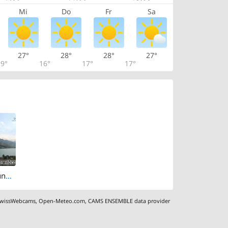
Mi
Do
Fr
Sa
27°
28°
28°
27°
9°
16°
17°
17°
Ingenbohl: Brunnen - Vierwaldstättersee - Blick nach Süden
wissWebcams
,
Open-Meteo.com
,
CAMS ENSEMBLE data provider