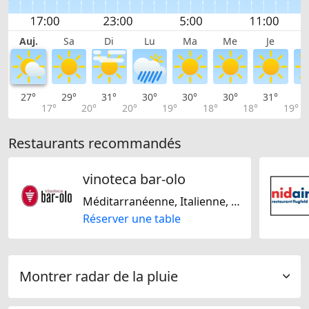
Auj.
Sa
Di
Lu
Ma
Me
Je
27°
29°
31°
30°
30°
30°
31°
3
17°
20°
20°
19°
18°
18°
19°
Restaurants recommandés
vinoteca bar-olo
Méditarranéenne, Italienne, Régionale, Suisse
Réserver une table
Montrer radar de la pluie