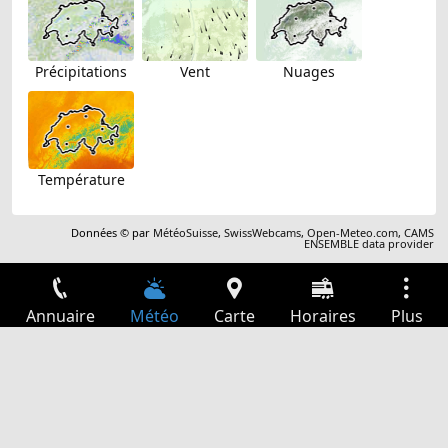
Précipitations
Vent
Nuages
Température
Données © par
MétéoSuisse
,
SwissWebcams
,
Open-Meteo.com
,
CAMS
ENSEMBLE data provider
Annuaire
Météo
Carte
Horaires
Plus
Connexion
Services