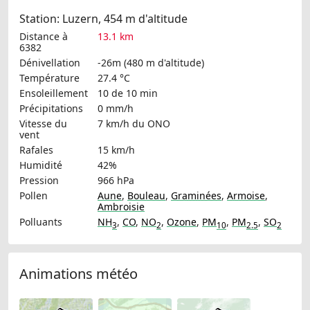
Station: Luzern, 454 m d'altitude
Distance à
13.1 km
6382
Dénivellation
-26m (480 m d'altitude)
Température
27.4 °C
Ensoleillement
10 de 10 min
Précipitations
0 mm/h
Vitesse du
7 km/h
du ONO
vent
Rafales
15 km/h
Humidité
42%
Pression
966 hPa
Pollen
Aune
,
Bouleau
,
Graminées
,
Armoise
,
Ambroisie
Polluants
NH
,
CO
,
NO
,
Ozone
,
PM
,
PM
,
SO
3
2
10
2.5
2
Animations météo