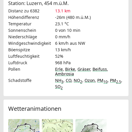
Station: Luzern, 454 m.ü.M.
Distanz zu 6382
13.1 km
Höhendifferenz
-26m (480 m.ü.M.)
Temperatur
23.1 °C
Sonnenschein
0 von 10 min
Niederschläge
0 mm/h
Windgeschwindigkeit
6 km/h
aus NW
Böenspitze
13 km/h
Luftfeuchtigkeit
52%
Luftdruck
968 hPa
Pollen
Erle
,
Birke
,
Gräser
,
Beifuss
,
Ambrosia
Schadstoffe
NH
,
CO
,
NO
,
Ozon
,
PM
,
PM
,
3
2
10
2.5
SO
2
Wetteranimationen