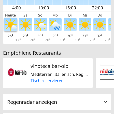
Heute
Sa
So
Mo
Di
Mi
Do
26°
29°
30°
29°
30°
31°
32°
3
17°
20°
20°
19°
19°
20°
20°
Empfohlene Restaurants
vinoteca bar-olo
Mediterran, Italienisch, Regional, Schweizerisch
Tisch reservieren
Regenradar anzeigen