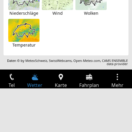
Niederschläge
Wind
Wolken
Temperatur
Daten © by
MeteoSchweiz
,
SwissWebcams
,
Open-Meteo.com
,
CAMS ENSEMBLE
data provider
Tel
Wetter
Karte
Fahrplan
Mehr
Anmelden
Dienste
Abfahrtstabelle