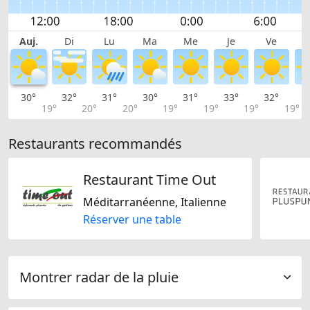
Auj.
Di
Lu
Ma
Me
Je
Ve
30°
32°
31°
30°
31°
33°
32°
3
19°
20°
20°
19°
19°
19°
19°
Restaurants recommandés
Restaurant Time Out
Méditarranéenne, Italienne
Réserver une table
Montrer radar de la pluie