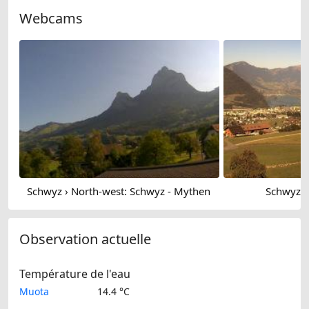
Webcams
Schwyz › North-west: Schwyz - Mythen
Schwyz › 
Observation actuelle
Température de l'eau
Muota
14.4 °C