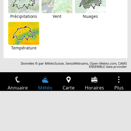
Précipitations
Vent
Nuages
Température
Données © par
MétéoSuisse
,
SwissWebcams
,
Open-Meteo.com
,
CAMS
ENSEMBLE data provider
Annuaire
Météo
Carte
Horaires
Plus
Connexion
Services
Départs