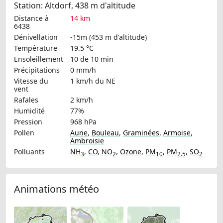
Station: Altdorf, 438 m d'altitude
Distance à
14 km
6438
Dénivellation
-15m (453 m d'altitude)
Température
19.5 °C
Ensoleillement
10 de 10 min
Précipitations
0 mm/h
Vitesse du
1 km/h
du NE
vent
Rafales
2 km/h
Humidité
77%
Pression
968 hPa
Pollen
Aune
,
Bouleau
,
Graminées
,
Armoise
,
Ambroisie
Polluants
NH
,
CO
,
NO
,
Ozone
,
PM
,
PM
,
SO
3
2
10
2.5
2
Animations météo