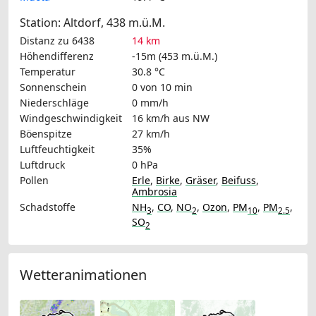
Station: Altdorf, 438 m.ü.M.
Distanz zu 6438
14 km
Höhendifferenz
-15m (453 m.ü.M.)
Temperatur
30.8 °C
Sonnenschein
0 von 10 min
Niederschläge
0 mm/h
Windgeschwindigkeit
16 km/h
aus NW
Böenspitze
27 km/h
Luftfeuchtigkeit
35%
Luftdruck
0 hPa
Pollen
Erle
,
Birke
,
Gräser
,
Beifuss
,
Ambrosia
Schadstoffe
NH
,
CO
,
NO
,
Ozon
,
PM
,
PM
,
3
2
10
2.5
SO
2
Wetteranimationen