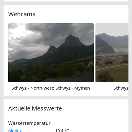
Webcams
Schwyz › North-west: Schwyz - Mythen
Schwyz › 
Aktuelle Messwerte
Wassertemperatur
Muota
19.4 °C