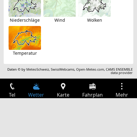
Niederschläge
Wind
Wolken
Temperatur
Daten © by
MeteoSchweiz
,
SwissWebcams
,
Open-Meteo.com
,
CAMS ENSEMBLE
data provider
Tel
Wetter
Karte
Fahrplan
Mehr
Anmelden
Dienste