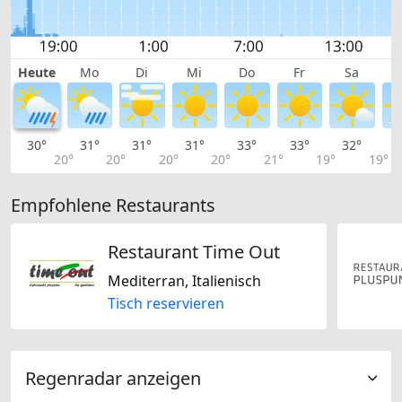
Heute
Mo
Di
Mi
Do
Fr
Sa
30°
31°
31°
31°
33°
33°
32°
2
20°
20°
20°
20°
21°
19°
19°
Empfohlene Restaurants
Restaurant Time Out
Mediterran, Italienisch
Tisch reservieren
Regenradar anzeigen