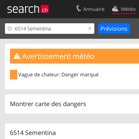
Annuaire
Météo
Votre inscription
Contact
Centre clients
Conditions d’
Mentions Légales
Protection 
Avertissement météo
Vague de chaleur: Danger marqué
Montrer carte des dangers
6514 Sementina