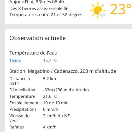
Aujourd'hui, 8/8 dès 08:40
23°
Dès 8 heures assez ensoleillé.
Températures entre 21 et 32 degrés.
Observation actuelle
Température de l'eau
Ticino
15.7 °C
Station: Magadino / Cadenazzo, 203 m d'altitude
Distance à
5.2 km
6514
Dénivellation
-33m (236 m d'altitude)
Température
21.6 °C
Ensoleillement
10 de 10 min
Précipitations
0 mm/h
Vitesse du
2 km/h
du NE
vent
Rafales
4 km/h