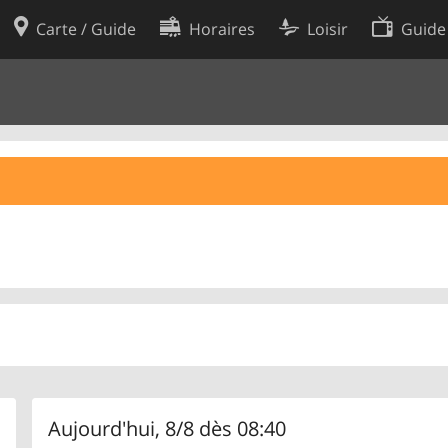
Carte / Guide
Horaires
Loisir
Guide
Politique en matière de cooki
utilisation
Préférences de cookies
des données
Développeurs
Aujourd'hui, 8/8 dès 08:40