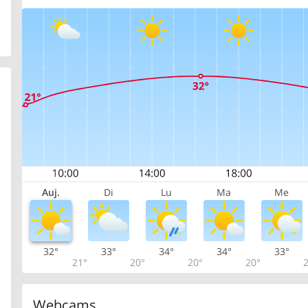
Auj.
Di
Lu
Ma
Me
32°
33°
34°
34°
33°
21°
20°
20°
20°
2
Webcams