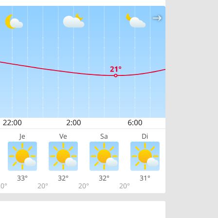
Je
Ve
Sa
Di
33°
32°
32°
31°
0°
20°
20°
20°