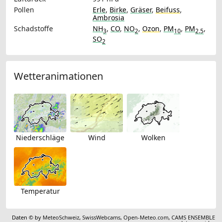
Pollen
Erle
,
Birke
,
Gräser
,
Beifuss
,
Ambrosia
Schadstoffe
NH
,
CO
,
NO
,
Ozon
,
PM
,
PM
,
3
2
10
2.5
SO
2
Wetteranimationen
Niederschläge
Wind
Wolken
Temperatur
Daten © by
MeteoSchweiz
,
SwissWebcams
,
Open-Meteo.com
,
CAMS ENSEMBLE