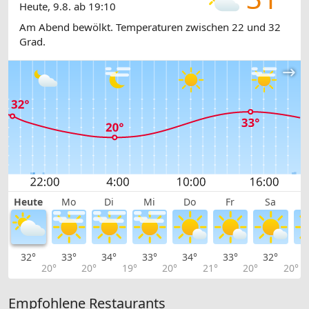
Heute, 9.8. ab 19:10
Am Abend bewölkt. Temperaturen zwischen 22 und 32
Grad.
Heute
Mo
Di
Mi
Do
Fr
Sa
32°
33°
34°
33°
34°
33°
32°
3
20°
20°
19°
20°
21°
20°
20°
Empfohlene Restaurants