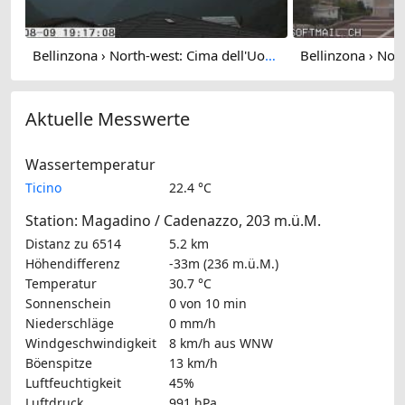
Bellinzona › North-west: Cima dell'Uomo
Aktuelle Messwerte
Wassertemperatur
Ticino
22.4 °C
Station: Magadino / Cadenazzo, 203 m.ü.M.
Distanz zu 6514
5.2 km
Höhendifferenz
-33m (236 m.ü.M.)
Temperatur
30.7 °C
Sonnenschein
0 von 10 min
Niederschläge
0 mm/h
Windgeschwindigkeit
8 km/h
aus WNW
Böenspitze
13 km/h
Luftfeuchtigkeit
45%
Luftdruck
991 hPa