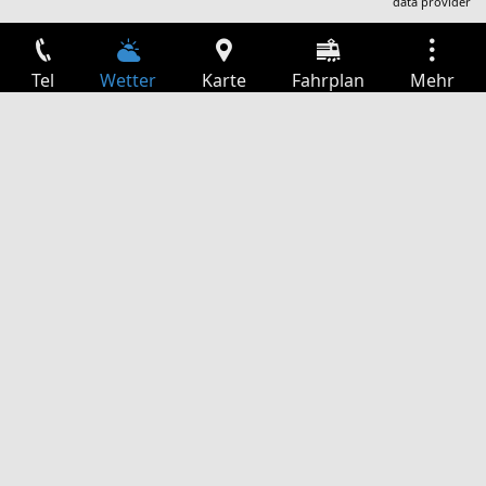
data provider
Tel
Wetter
Karte
Fahrplan
Mehr
Anmelden
Dienste
Abfahrtstabelle
Freizeit
TV-Programm
Kinoprogramm
Websuche
App