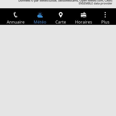
Données © par
MétéoSuisse
,
SwissWebcams
,
Open-Meteo.com
,
CAMS
ENSEMBLE data provider
Annuaire
Météo
Carte
Horaires
Plus
Connexion
Services
Départs
Loisir
Guide TV
Cinéma
Recherche Web