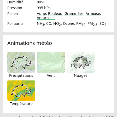
Humidité
80%
Pression
995 hPa
Pollen
Aune
,
Bouleau
,
Graminées
,
Armoise
,
Ambroisie
Polluants
NH
,
CO
,
NO
,
Ozone
,
PM
,
PM
,
SO
3
2
10
2.5
2
Animations météo
Précipitations
Vent
Nuages
Température