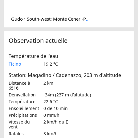
Gudo › South-west: Monte Ceneri-Pass - Monte Tamaro
Observation actuelle
Température de l'eau
Ticino
19.2 °C
Station: Magadino / Cadenazzo, 203 m d'altitude
Distance à
2 km
6516
Dénivellation
-34m (237 m d'altitude)
Température
22.6 °C
Ensoleillement
0 de 10 min
Précipitations
0 mm/h
Vitesse du
2 km/h
du E
vent
Rafales
3 km/h