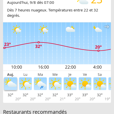
Aujourd'hui, 9/8 dès 07:00
Dès 7 heures nuageux. Températures entre 22 et 32
degrés.
Auj.
Lu
Ma
Me
Je
Ve
Sa
32°
32°
32°
32°
33°
33°
32°
3
20°
20°
20°
21°
20°
20°
19°
Restaurants recommandés