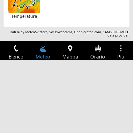
Temperatura
Dati © by
MeteoSvizzera
,
SwissWebcams
,
Open-Meteo.com
,
CAMS ENSEMBLE
data provider
Elenco
Meteo
Mappa
Orario
Più
Accesso
Servizi
Tabella partenze
Tempo libero
Guida TV