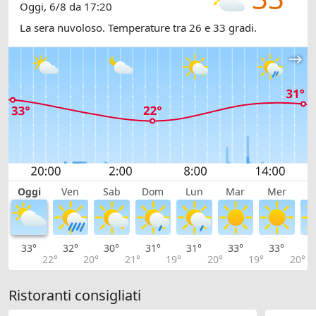
Oggi, 6/8 da 17:20
La sera nuvoloso. Temperature tra 26 e 33 gradi.
Oggi
Ven
Sab
Dom
Lun
Mar
Mer
G
33°
32°
30°
31°
31°
33°
33°
3
22°
20°
21°
19°
20°
19°
20°
Ristoranti consigliati