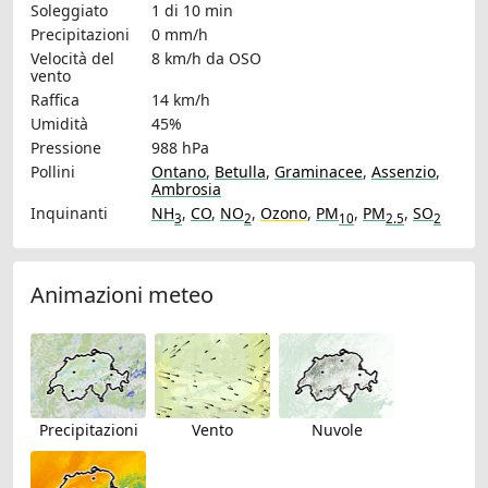
Soleggiato
1 di 10 min
Precipitazioni
0 mm/h
Velocità del
8 km/h
da OSO
vento
Raffica
14 km/h
Umidità
45%
Pressione
988 hPa
Pollini
Ontano
,
Betulla
,
Graminacee
,
Assenzio
,
Ambrosia
Inquinanti
NH
,
CO
,
NO
,
Ozono
,
PM
,
PM
,
SO
3
2
10
2.5
2
Animazioni meteo
Precipitazioni
Vento
Nuvole