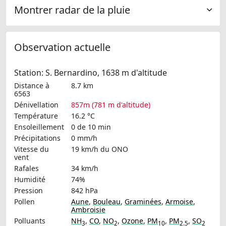
Montrer radar de la pluie
Observation actuelle
Station: S. Bernardino, 1638 m d'altitude
Distance à
8.7 km
6563
Dénivellation
857m (781 m d'altitude)
Température
16.2 °C
Ensoleillement
0 de 10 min
Précipitations
0 mm/h
Vitesse du
19 km/h
du ONO
vent
Rafales
34 km/h
Humidité
74%
Pression
842 hPa
Pollen
Aune
,
Bouleau
,
Graminées
,
Armoise
,
Ambroisie
Polluants
NH
,
CO
,
NO
,
Ozone
,
PM
,
PM
,
SO
3
2
10
2.5
2