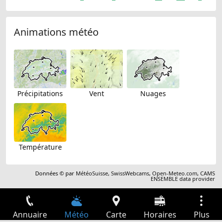
Animations météo
Précipitations
Vent
Nuages
Température
Données © par
MétéoSuisse
,
SwissWebcams
,
Open-Meteo.com
,
CAMS
ENSEMBLE data provider
Annuaire
Météo
Carte
Horaires
Plus