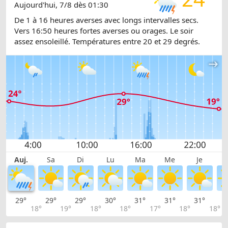
Aujourd'hui, 7/8 dès 01:30
De 1 à 16 heures averses avec longs intervalles secs.
Vers 16:50 heures fortes averses ou orages. Le soir
assez ensoleillé. Températures entre 20 et 29 degrés.
Auj.
Sa
Di
Lu
Ma
Me
Je
29°
29°
29°
30°
31°
31°
31°
3
18°
19°
18°
18°
17°
18°
18°