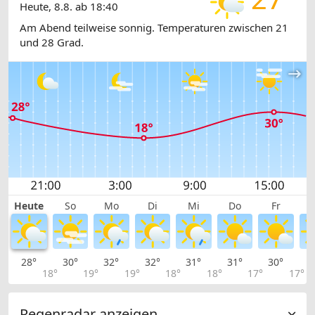
Heute, 8.8. ab 18:40
Am Abend teilweise sonnig. Temperaturen zwischen 21
und 28 Grad.
Heute
So
Mo
Di
Mi
Do
Fr
28°
30°
32°
32°
31°
31°
30°
3
18°
19°
19°
18°
18°
17°
17°
Regenradar anzeigen