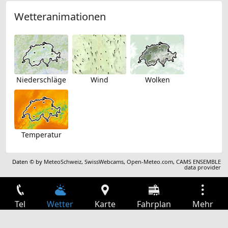
Wetteranimationen
Niederschläge
Wind
Wolken
Temperatur
Daten © by
MeteoSchweiz
,
SwissWebcams
,
Open-Meteo.com
,
CAMS ENSEMBLE
data provider
Tel
Wetter
Karte
Fahrplan
Mehr