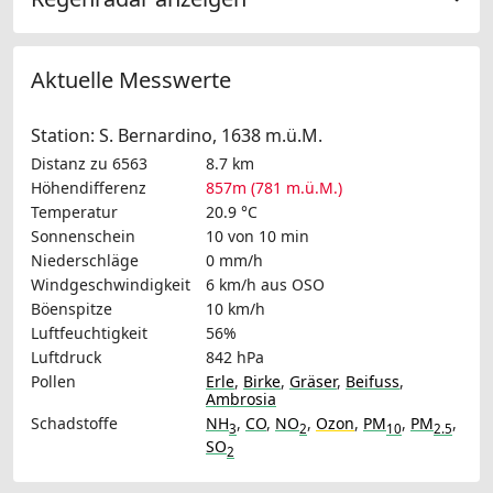
Aktuelle Messwerte
Station: S. Bernardino, 1638 m.ü.M.
Distanz zu 6563
8.7 km
Höhendifferenz
857m (781 m.ü.M.)
Temperatur
20.9 °C
Sonnenschein
10 von 10 min
Niederschläge
0 mm/h
Windgeschwindigkeit
6 km/h
aus OSO
Böenspitze
10 km/h
Luftfeuchtigkeit
56%
Luftdruck
842 hPa
Pollen
Erle
,
Birke
,
Gräser
,
Beifuss
,
Ambrosia
Schadstoffe
NH
,
CO
,
NO
,
Ozon
,
PM
,
PM
,
3
2
10
2.5
SO
2