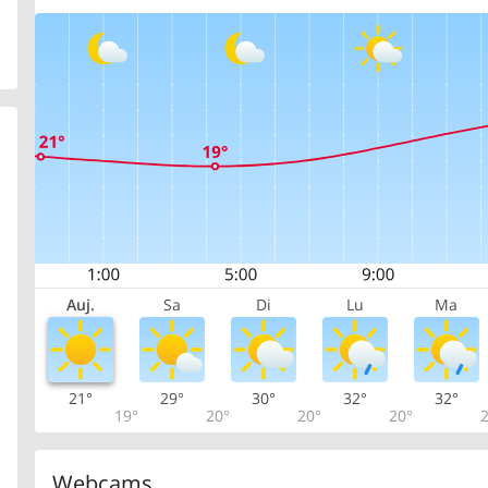
Auj.
Sa
Di
Lu
Ma
21°
29°
30°
32°
32°
19°
20°
20°
20°
2
Webcams