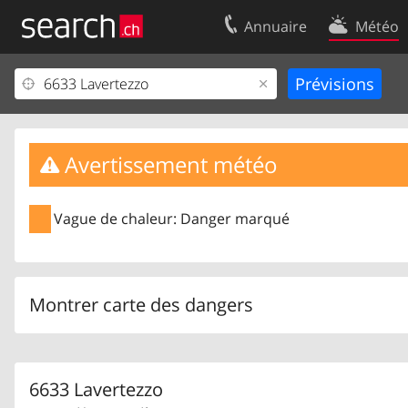
Annuaire
Météo
Votre inscription
Contact
Centre clients
Conditions d’
Mentions Légales
Protection 
Avertissement météo
Vague de chaleur: Danger marqué
Montrer carte des dangers
6633 Lavertezzo