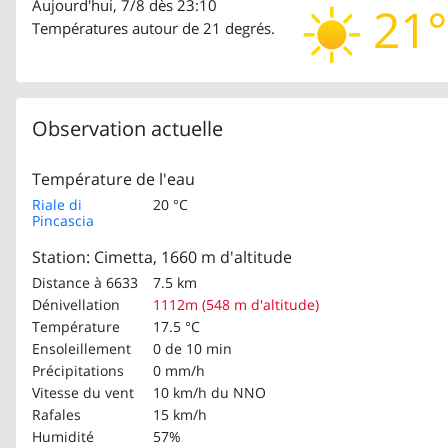
Aujourd'hui, 7/8 dès 23:10
21°
Températures autour de 21 degrés.
Observation actuelle
Température de l'eau
Riale di
20 °C
Pincascia
Station: Cimetta, 1660 m d'altitude
Distance à 6633
7.5 km
Dénivellation
1112m (548 m d'altitude)
Température
17.5 °C
Ensoleillement
0 de 10 min
Précipitations
0 mm/h
Vitesse du vent
10 km/h
du NNO
Rafales
15 km/h
Humidité
57%