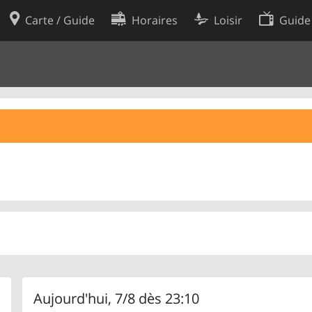
Carte / Guide
Horaires
Loisir
Guide
Politique en matière de cooki
utilisation
Préférences de cookies
des données
Développeurs
Aujourd'hui, 7/8 dès 23:10