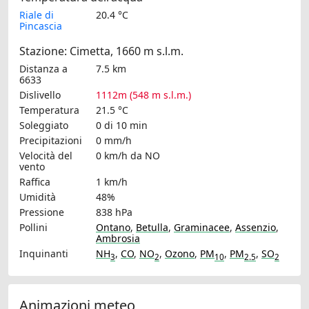
Riale di
20.4 °C
Pincascia
Stazione: Cimetta, 1660 m s.l.m.
Distanza a
7.5 km
6633
Dislivello
1112m (548 m s.l.m.)
Temperatura
21.5 °C
Soleggiato
0 di 10 min
Precipitazioni
0 mm/h
Velocità del
0 km/h
da NO
vento
Raffica
1 km/h
Umidità
48%
Pressione
838 hPa
Pollini
Ontano
,
Betulla
,
Graminacee
,
Assenzio
,
Ambrosia
Inquinanti
NH
,
CO
,
NO
,
Ozono
,
PM
,
PM
,
SO
3
2
10
2.5
2
Animazioni meteo