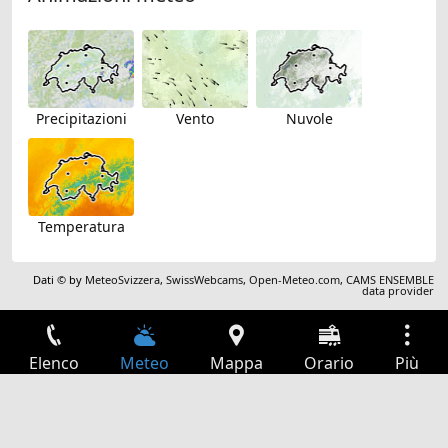
Precipitazioni
Vento
Nuvole
Temperatura
Dati © by
MeteoSvizzera
,
SwissWebcams
,
Open-Meteo.com
,
CAMS ENSEMBLE
data provider
Elenco
Meteo
Mappa
Orario
Più
Accesso