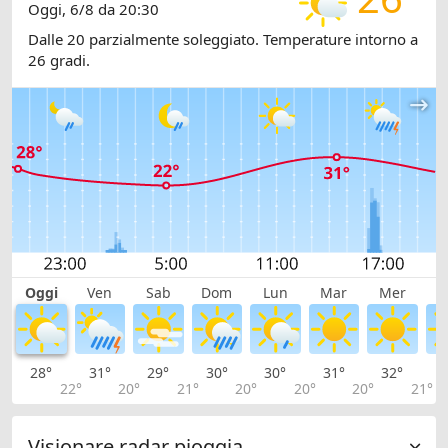
Oggi, 6/8 da 20:30
Dalle 20 parzialmente soleggiato. Temperature intorno a
26 gradi.
Oggi
Ven
Sab
Dom
Lun
Mar
Mer
G
28°
31°
29°
30°
30°
31°
32°
3
22°
20°
21°
20°
20°
20°
21°
Visionare radar pioggia