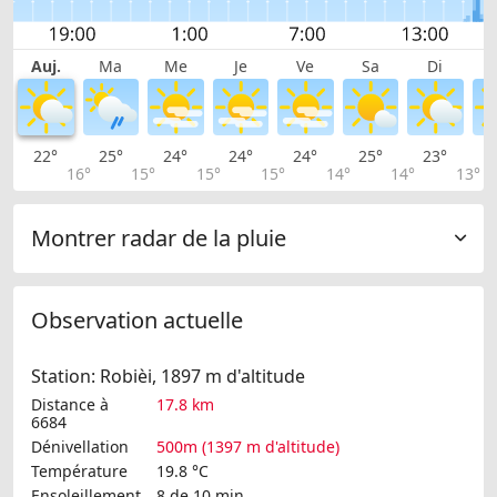
Auj.
Ma
Me
Je
Ve
Sa
Di
22°
25°
24°
24°
24°
25°
23°
2
16°
15°
15°
15°
14°
14°
13°
Montrer radar de la pluie
Observation actuelle
Station: Robièi, 1897 m d'altitude
Distance à
17.8 km
6684
Dénivellation
500m (1397 m d'altitude)
Température
19.8 °C
Ensoleillement
8 de 10 min