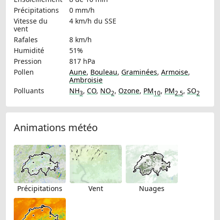
Précipitations
0 mm/h
Vitesse du
4 km/h
du SSE
vent
Rafales
8 km/h
Humidité
51%
Pression
817 hPa
Pollen
Aune
,
Bouleau
,
Graminées
,
Armoise
,
Ambroisie
Polluants
NH
,
CO
,
NO
,
Ozone
,
PM
,
PM
,
SO
3
2
10
2.5
2
Animations météo
Précipitations
Vent
Nuages