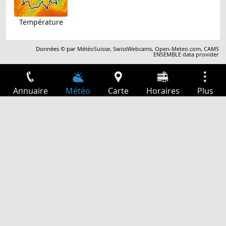
Température
Données © par
MétéoSuisse
,
SwissWebcams
,
Open-Meteo.com
,
CAMS
ENSEMBLE data provider
Annuaire
Météo
Carte
Horaires
Plus
Connexion
Services
Départs
Loisir
Guide TV