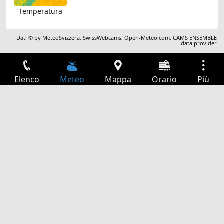
Temperatura
Dati © by
MeteoSvizzera
,
SwissWebcams
,
Open-Meteo.com
,
CAMS ENSEMBLE
data provider
Elenco
Meteo
Mappa
Orario
Più
Accesso
Servizi
Tabella partenze
Tempo libero
Guida TV
Cinema