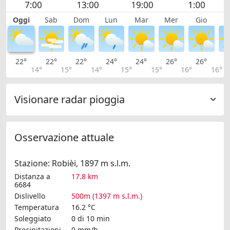
Oggi
Sab
Dom
Lun
Mar
Mer
Gio
V
22°
22°
22°
24°
24°
26°
26°
2
14°
15°
14°
15°
15°
16°
16°
Visionare radar pioggia
Osservazione attuale
Stazione: Robièi, 1897 m s.l.m.
Distanza a
17.8 km
6684
Dislivello
500m (1397 m s.l.m.)
Temperatura
16.2 °C
Soleggiato
0 di 10 min
Precipitazioni
0 mm/h