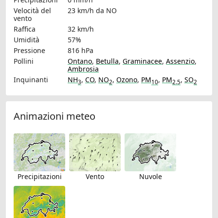
Velocità del
23 km/h
da NO
vento
Raffica
32 km/h
Umidità
57%
Pressione
816 hPa
Pollini
Ontano
,
Betulla
,
Graminacee
,
Assenzio
,
Ambrosia
Inquinanti
NH
,
CO
,
NO
,
Ozono
,
PM
,
PM
,
SO
3
2
10
2.5
2
Animazioni meteo
Precipitazioni
Vento
Nuvole