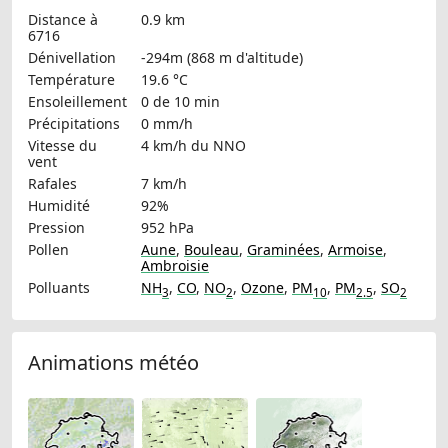
Distance à
0.9 km
6716
Dénivellation
-294m (868 m d'altitude)
Température
19.6 °C
Ensoleillement
0 de 10 min
Précipitations
0 mm/h
Vitesse du
4 km/h
du NNO
vent
Rafales
7 km/h
Humidité
92%
Pression
952 hPa
Pollen
Aune
,
Bouleau
,
Graminées
,
Armoise
,
Ambroisie
Polluants
NH
,
CO
,
NO
,
Ozone
,
PM
,
PM
,
SO
3
2
10
2.5
2
Animations météo