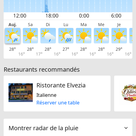
Auj.
Sa
Di
Lu
Ma
Me
Je
28°
28°
28°
27°
28°
28°
29°
2
16°
17°
16°
16°
16°
16°
16°
Restaurants recommandés
Ristorante Elvezia
Italienne
Réserver une table
Montrer radar de la pluie