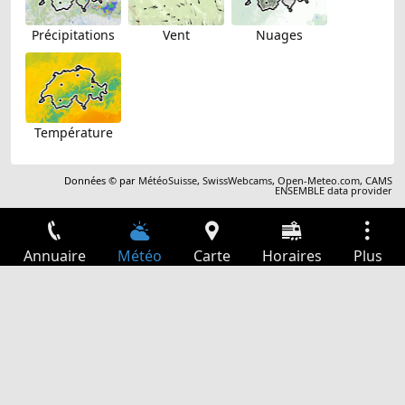
Précipitations
Vent
Nuages
Température
Données © par
MétéoSuisse
,
SwissWebcams
,
Open-Meteo.com
,
CAMS
ENSEMBLE data provider
Annuaire
Météo
Carte
Horaires
Plus
Connexion
Services
Départs