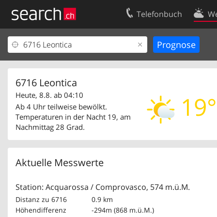
Telefonbuch
We
Ihr Eintrag
Kontakt
Kundencenter Geschäftskunden
Nutzungsbed
Impressum
Datenschutze
6716 Leontica
Heute, 8.8. ab 04:10
19°
Ab 4 Uhr teilweise bewölkt.
Temperaturen in der Nacht 19, am
Nachmittag 28 Grad.
Aktuelle Messwerte
Station: Acquarossa / Comprovasco, 574 m.ü.M.
Distanz zu 6716
0.9 km
Höhendifferenz
-294m (868 m.ü.M.)