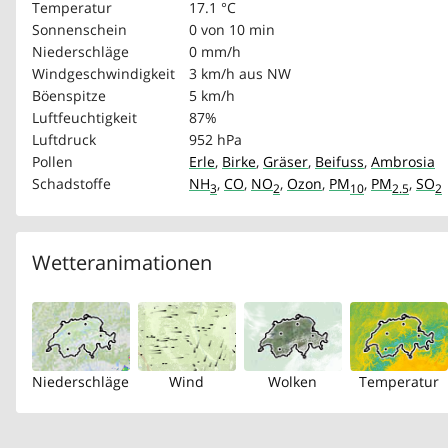
Temperatur
17.1 °C
Sonnenschein
0 von 10 min
Niederschläge
0 mm/h
Windgeschwindigkeit
3 km/h
aus NW
Böenspitze
5 km/h
Luftfeuchtigkeit
87%
Luftdruck
952 hPa
Pollen
Erle
,
Birke
,
Gräser
,
Beifuss
,
Ambrosia
Schadstoffe
NH
,
CO
,
NO
,
Ozon
,
PM
,
PM
,
SO
3
2
10
2.5
2
Wetteranimationen
Niederschläge
Wind
Wolken
Temperatur