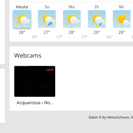
Heute
So
Mo
Di
Mi
28°
27°
28°
29°
28°
19°
17°
17°
16°
1
Webcams
Acquarossa › North-east: Seggiovia Nara 1500 - Arrivo - Impianti turistici Nara "1500 - 2000"
Daten © by
MeteoSchweiz
,
S