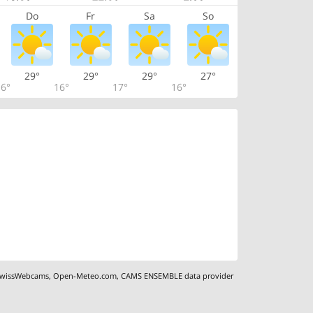
Do
Fr
Sa
So
29°
29°
29°
27°
6°
16°
17°
16°
wissWebcams
,
Open-Meteo.com
,
CAMS ENSEMBLE data provider