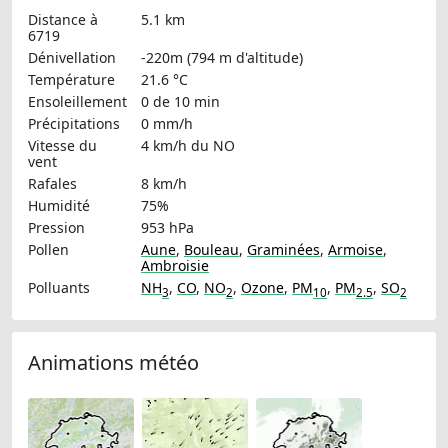
Distance à
5.1 km
6719
Dénivellation
-220m (794 m d'altitude)
Température
21.6 °C
Ensoleillement
0 de 10 min
Précipitations
0 mm/h
Vitesse du
4 km/h
du NO
vent
Rafales
8 km/h
Humidité
75%
Pression
953 hPa
Pollen
Aune
,
Bouleau
,
Graminées
,
Armoise
,
Ambroisie
Polluants
NH
,
CO
,
NO
,
Ozone
,
PM
,
PM
,
SO
3
2
10
2.5
2
Animations météo