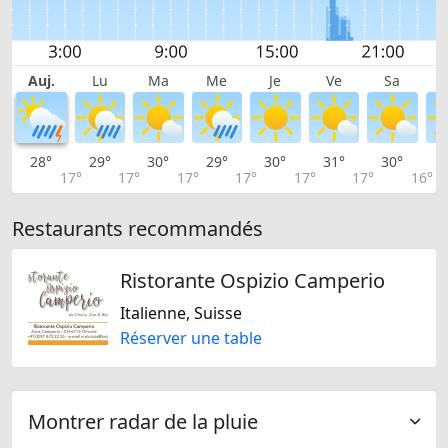
Auj.
Lu
Ma
Me
Je
Ve
Sa
28°
29°
30°
29°
30°
31°
30°
2
17°
17°
17°
17°
17°
17°
16°
Restaurants recommandés
Ristorante Ospizio Camperio
Italienne, Suisse
Réserver une table
Montrer radar de la pluie