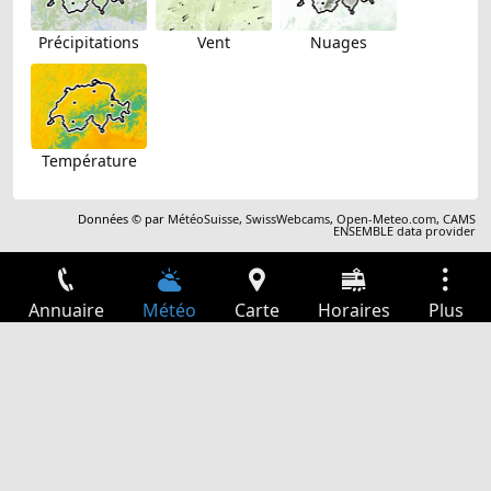
Précipitations
Vent
Nuages
Température
Données © par
MétéoSuisse
,
SwissWebcams
,
Open-Meteo.com
,
CAMS
ENSEMBLE data provider
Annuaire
Météo
Carte
Horaires
Plus
Connexion
Services
Départs