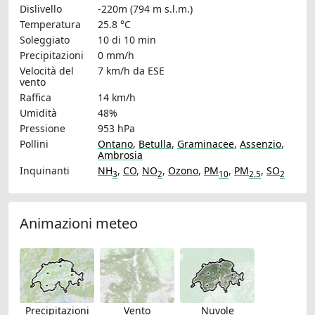
Dislivello
-220m (794 m s.l.m.)
Temperatura
25.8 °C
Soleggiato
10 di 10 min
Precipitazioni
0 mm/h
Velocità del
7 km/h
da ESE
vento
Raffica
14 km/h
Umidità
48%
Pressione
953 hPa
Pollini
Ontano
,
Betulla
,
Graminacee
,
Assenzio
,
Ambrosia
Inquinanti
NH
,
CO
,
NO
,
Ozono
,
PM
,
PM
,
SO
3
2
10
2.5
2
Animazioni meteo
Precipitazioni
Vento
Nuvole