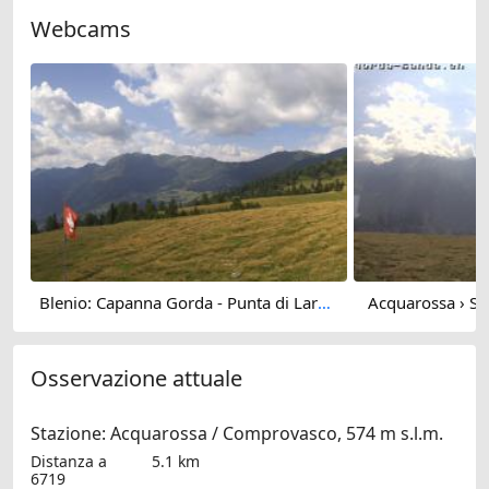
Webcams
Blenio: Capanna Gorda - Punta di Larescia - Alpe Gorda - Val Blenio - Punta di Larescia - Cima del Simano - Sosto - Capanna Adula CAS - Rheinwaldhorn - Greina
Acquarossa › So
Osservazione attuale
Stazione: Acquarossa / Comprovasco, 574 m s.l.m.
Distanza a
5.1 km
6719