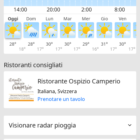
Oggi
Dom
Lun
Mar
Mer
Gio
Ven
S
28°
28°
30°
30°
29°
31°
30°
3
18°
17°
17°
17°
16°
17°
17°
Ristoranti consigliati
Ristorante Ospizio Camperio
Italiana, Svizzera
Prenotare un tavolo
Visionare radar pioggia