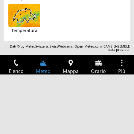
Temperatura
Dati © by
MeteoSvizzera
,
SwissWebcams
,
Open-Meteo.com
,
CAMS ENSEMBLE
data provider
Elenco
Meteo
Mappa
Orario
Più
Accesso
Servizi
Tabella partenze
Tempo libero