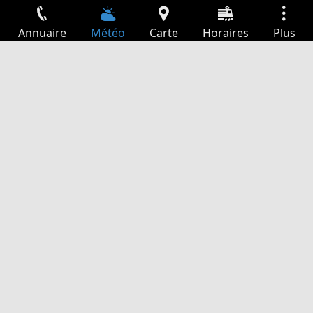
Annuaire
Météo
Carte
Horaires
Plus
Connexion
Services
Départs
Loisir
Guide TV
Cinéma
Recherche Web
App