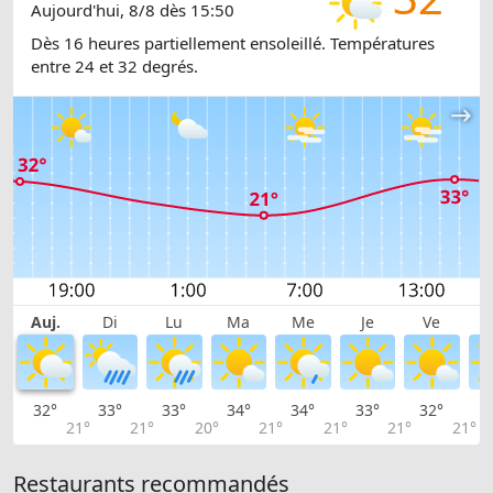
Aujourd'hui, 8/8 dès 15:50
Dès 16 heures partiellement ensoleillé. Températures
entre 24 et 32 degrés.
Auj.
Di
Lu
Ma
Me
Je
Ve
32°
33°
33°
34°
34°
33°
32°
3
21°
21°
20°
21°
21°
21°
21°
Restaurants recommandés