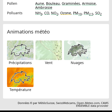
Pollen
Aune
,
Bouleau
,
Graminées
,
Armoise
,
Ambroisie
Polluants
NH
,
CO
,
NO
,
Ozone
,
PM
,
PM
,
SO
3
2
10
2.5
2
Animations météo
Précipitations
Vent
Nuages
Température
Données © par
MétéoSuisse
,
SwissWebcams
,
Open-Meteo.com
,
CAMS
ENSEMBLE data provider