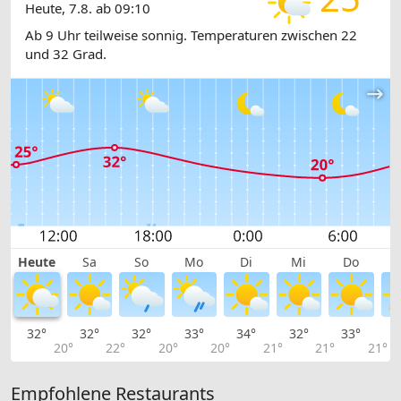
Heute, 7.8. ab 09:10
Ab 9 Uhr teilweise sonnig. Temperaturen zwischen 22
und 32 Grad.
Heute
Sa
So
Mo
Di
Mi
Do
32°
32°
32°
33°
34°
32°
33°
3
20°
22°
20°
20°
21°
21°
21°
Empfohlene Restaurants