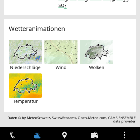
3
2
10
2.5
SO
2
Wetteranimationen
Niederschläge
Wind
Wolken
Temperatur
Daten © by
MeteoSchweiz
,
SwissWebcams
,
Open-Meteo.com
,
CAMS ENSEMBLE
data provider