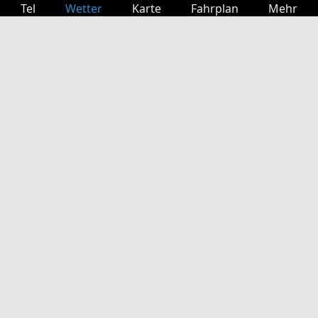
Tel
Wetter
Karte
Fahrplan
Mehr
Anmelden
Dienste
Abfahrtstabelle
Freizeit
TV-Programm
Kinoprogramm
Websuche
App