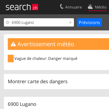
Annuaire
Météo
Votre inscription
Contact
Centre clients
Conditions d’
Mentions Légales
Protection 
Avertissement météo
Vague de chaleur: Danger marqué
Montrer carte des dangers
6900 Lugano