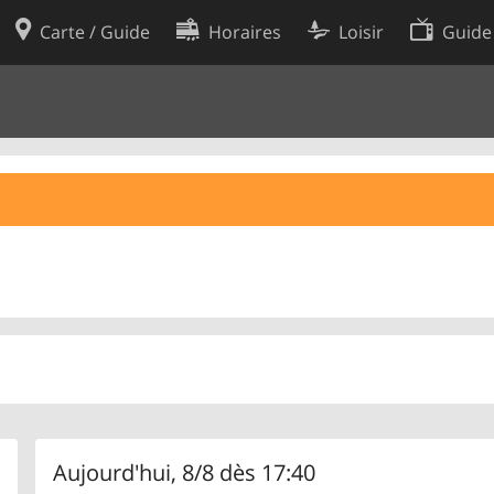
Carte / Guide
Horaires
Loisir
Guide
Politique en matière de cooki
utilisation
Préférences de cookies
des données
Développeurs
Aujourd'hui, 8/8 dès 17:40