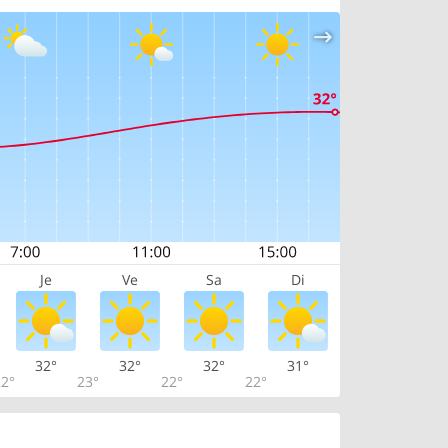
Je
Ve
Sa
Di
32°
32°
32°
31°
2°
23°
22°
22°