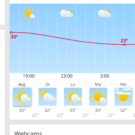
Auj.
Di
Lu
Ma
Me
33°
32°
33°
33°
32°
23°
22°
22°
22°
2
Webcams