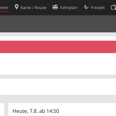
tter
Karte / Route
Fahrplan
Freizeit
Cookie-Richtlinie
ingungen
Cookie-Einstellungen
rklärung
Entwickler
Heute, 7.8. ab 14:50