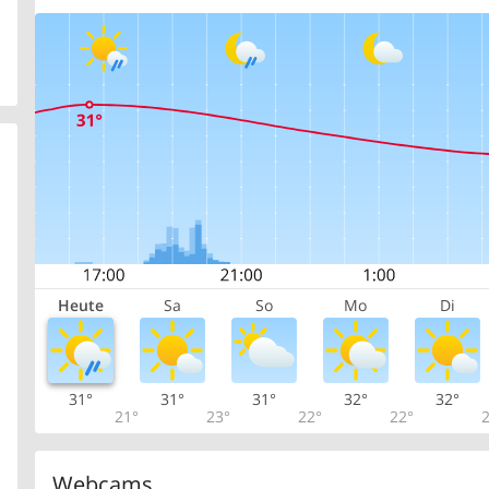
Heute
Sa
So
Mo
Di
31°
31°
31°
32°
32°
21°
23°
22°
22°
2
Webcams