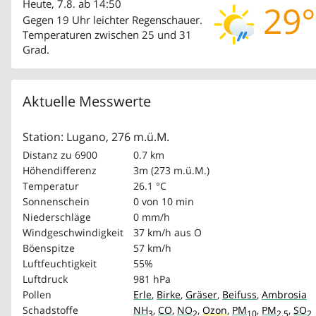
Heute, 7.8. ab 14:50
29°
Gegen 19 Uhr leichter Regenschauer.
Temperaturen zwischen 25 und 31
Grad.
Aktuelle Messwerte
Station: Lugano, 276 m.ü.M.
Distanz zu 6900
0.7 km
Höhendifferenz
3m (273 m.ü.M.)
Temperatur
26.1 °C
Sonnenschein
0 von 10 min
Niederschläge
0 mm/h
Windgeschwindigkeit
37 km/h
aus O
Böenspitze
57 km/h
Luftfeuchtigkeit
55%
Luftdruck
981 hPa
Pollen
Erle
,
Birke
,
Gräser
,
Beifuss
,
Ambrosia
Schadstoffe
NH
,
CO
,
NO
,
Ozon
,
PM
,
PM
,
SO
3
2
10
2.5
2