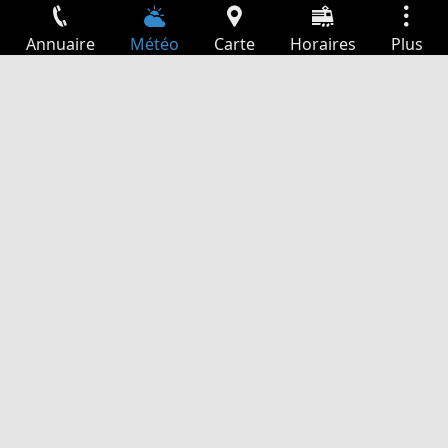
Annuaire
Météo
Carte
Horaires
Plus
Connexion
Services
Départs
Loisir
Guide TV
Cinéma
Recherche Web
App