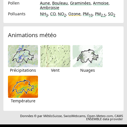
Pollen
Aune
,
Bouleau
,
Graminées
,
Armoise
,
Ambroisie
Polluants
NH
,
CO
,
NO
,
Ozone
,
PM
,
PM
,
SO
3
2
10
2.5
2
Animations météo
Précipitations
Vent
Nuages
Température
Données © par
MétéoSuisse
,
SwissWebcams
,
Open-Meteo.com
,
CAMS
ENSEMBLE data provider