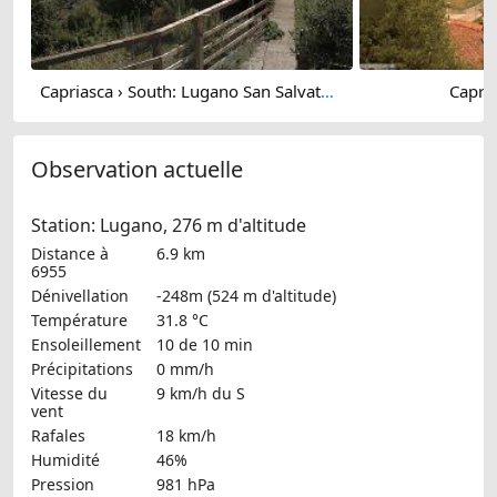
Capriasca › South: Lugano San Salvatore
Capria
Observation actuelle
Station: Lugano, 276 m d'altitude
Distance à
6.9 km
6955
Dénivellation
-248m (524 m d'altitude)
Température
31.8 °C
Ensoleillement
10 de 10 min
Précipitations
0 mm/h
Vitesse du
9 km/h
du S
vent
Rafales
18 km/h
Humidité
46%
Pression
981 hPa