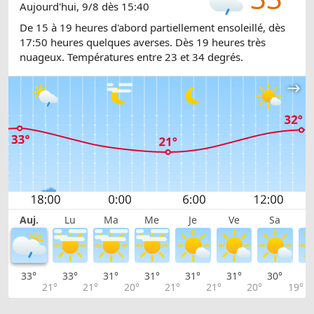
Aujourd'hui, 9/8 dès 15:40
De 15 à 19 heures d'abord partiellement ensoleillé, dès
17:50 heures quelques averses. Dès 19 heures très
nuageux. Températures entre 23 et 34 degrés.
Auj.
Lu
Ma
Me
Je
Ve
Sa
33°
33°
31°
31°
31°
31°
30°
2
21°
21°
20°
21°
21°
20°
19°