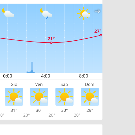
Gio
Ven
Sab
Dom
31°
30°
30°
29°
0°
20°
20°
20°