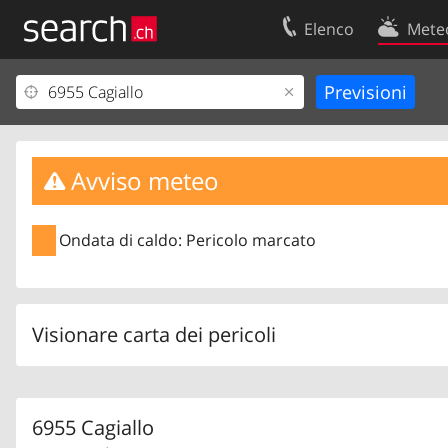
Elenco
Mete
Il vostro profolio
Contatti
Area clienti
Condizioni d’u
Informazioni Legali
Protezione dei
Avviso meteo
Ondata di caldo: Pericolo marcato
Visionare carta dei pericoli
6955 Cagiallo