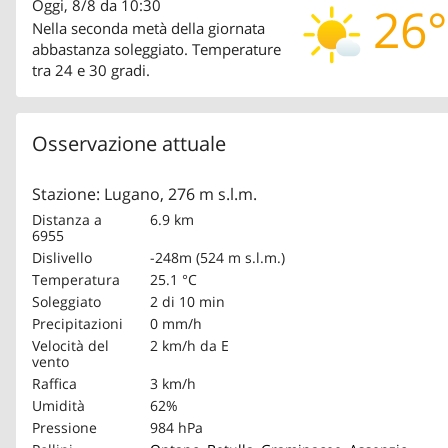
Oggi, 8/8 da 10:30
26°
Nella seconda metà della giornata
abbastanza soleggiato. Temperature
tra 24 e 30 gradi.
Osservazione attuale
Stazione: Lugano, 276 m s.l.m.
Distanza a
6.9 km
6955
Dislivello
-248m (524 m s.l.m.)
Temperatura
25.1 °C
Soleggiato
2 di 10 min
Precipitazioni
0 mm/h
Velocità del
2 km/h
da E
vento
Raffica
3 km/h
Umidità
62%
Pressione
984 hPa