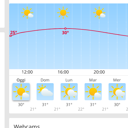
Oggi
Dom
Lun
Mar
Mer
30°
31°
31°
31°
30°
21°
21°
22°
21°
2
Webcams