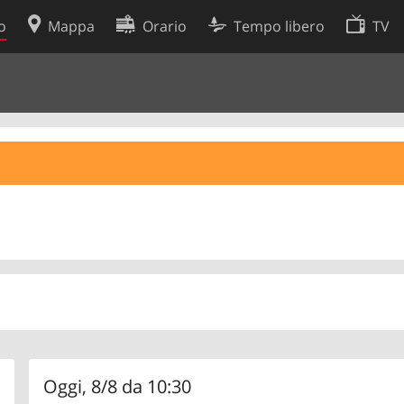
o
Mappa
Orario
Tempo libero
TV
Politica sui cookie
so
Preferenze cookie
 dati
Sviluppatori
Oggi, 8/8 da 10:30