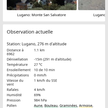
Lugano: Monte San Salvatore
Lugano: 
Observation actuelle
Station: Lugano, 276 m d'altitude
Distance à
1.1 km
6962
Dénivellation
-15m (291 m d'altitude)
Température
27 °C
Ensoleillement
10 de 10 min
Précipitations
0 mm/h
Vitesse du
1 km/h
du SSE
vent
Rafales
4 km/h
Humidité
69%
Pression
984 hPa
Pollen
Aune
,
Bouleau
,
Graminées
,
Armoise
,