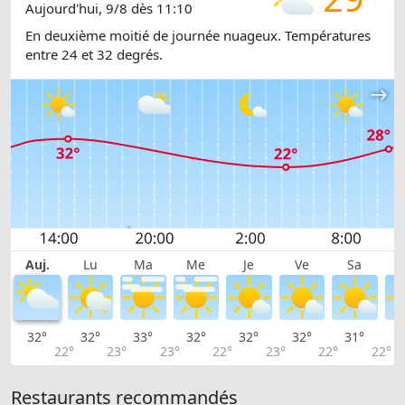
Aujourd'hui, 9/8 dès 11:10
En deuxième moitié de journée nuageux. Températures
entre 24 et 32 degrés.
Auj.
Lu
Ma
Me
Je
Ve
Sa
32°
32°
33°
32°
32°
32°
31°
3
22°
23°
23°
22°
23°
22°
22°
Restaurants recommandés