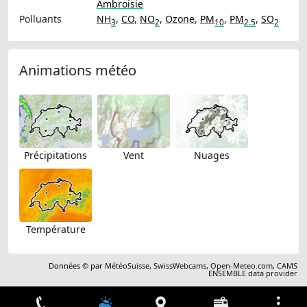
Ambroisie
Polluants
NH
,
CO
,
NO
,
Ozone
,
PM
,
PM
,
SO
3
2
10
2.5
2
Animations météo
Précipitations
Vent
Nuages
Température
Données © par
MétéoSuisse
,
SwissWebcams
,
Open-Meteo.com
,
CAMS
ENSEMBLE data provider