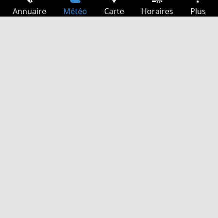
Annuaire
Météo
Carte
Horaires
Plus
Connexion
Services
Départs
Loisir
Guide TV
Cinéma
Recherche Web
App