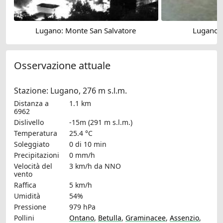
Lugano: Monte San Salvatore
Lugano: 
Osservazione attuale
Stazione: Lugano, 276 m s.l.m.
Distanza a
1.1 km
6962
Dislivello
-15m (291 m s.l.m.)
Temperatura
25.4 °C
Soleggiato
0 di 10 min
Precipitazioni
0 mm/h
Velocità del
3 km/h
da NNO
vento
Raffica
5 km/h
Umidità
54%
Pressione
979 hPa
Pollini
Ontano
,
Betulla
,
Graminacee
,
Assenzio
,