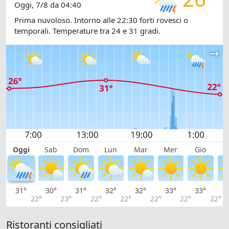
Oggi, 7/8 da 04:40
Prima nuvoloso. Intorno alle 22:30 forti rovesci o
temporali. Temperature tra 24 e 31 gradi.
Oggi
Sab
Dom
Lun
Mar
Mer
Gio
V
31°
30°
31°
32°
32°
33°
33°
3
22°
23°
22°
22°
22°
22°
22°
Ristoranti consigliati