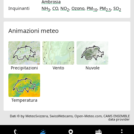
Ambrosia
Inquinanti
NH
,
CO
,
NO
,
Ozono
,
PM
,
PM
,
SO
3
2
10
2.5
2
Animazioni meteo
Precipitazioni
Vento
Nuvole
Temperatura
Dati © by
MeteoSvizzera
,
SwissWebcams
,
Open-Meteo.com
,
CAMS ENSEMBLE
data provider