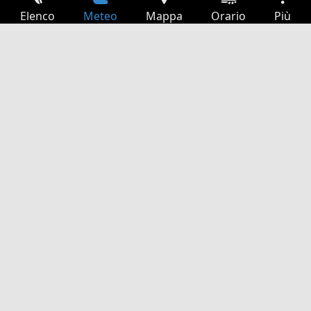
Elenco
Meteo
Mappa
Orario
Più
Accesso
Servizi
Tabella partenze
Tempo libero
Guida TV
Cinema
Ricerca Web
App