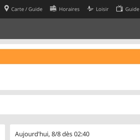
Carte / Guide
Horaires
Loisir
Guide
Politique en matière de cooki
utilisation
Préférences de cookies
des données
Développeurs
Aujourd'hui, 8/8 dès 02:40