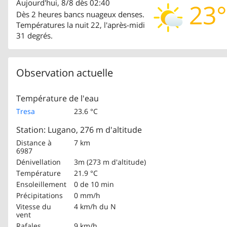
Aujourd'hui, 8/8 dès 02:40
23°
Dès 2 heures bancs nuageux denses.
Températures la nuit 22, l'après-midi
31 degrés.
Observation actuelle
Température de l'eau
Tresa
23.6 °C
Station: Lugano, 276 m d'altitude
Distance à
7 km
6987
Dénivellation
3m (273 m d'altitude)
Température
21.9 °C
Ensoleillement
0 de 10 min
Précipitations
0 mm/h
Vitesse du
4 km/h
du N
vent
Rafales
9 km/h