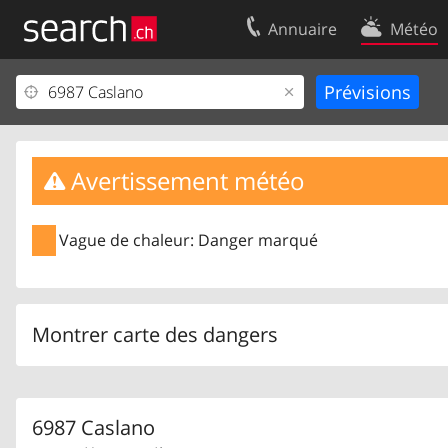
Annuaire
Météo
Votre inscription
Contact
Centre clients
Conditions d’
Mentions Légales
Protection 
Avertissement météo
Vague de chaleur: Danger marqué
Montrer carte des dangers
6987 Caslano