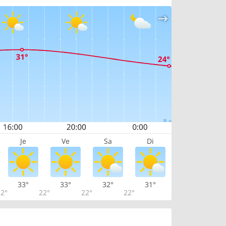
Je
Ve
Sa
Di
33°
33°
32°
31°
2°
22°
22°
22°