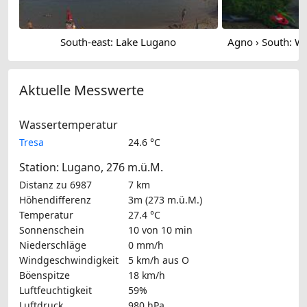
South-east: Lake Lugano
Aktuelle Messwerte
Wassertemperatur
Tresa
24.6 °C
Station: Lugano, 276 m.ü.M.
Distanz zu 6987
7 km
Höhendifferenz
3m (273 m.ü.M.)
Temperatur
27.4 °C
Sonnenschein
10 von 10 min
Niederschläge
0 mm/h
Windgeschwindigkeit
5 km/h
aus O
Böenspitze
18 km/h
Luftfeuchtigkeit
59%
Luftdruck
980 hPa