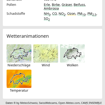
Pollen
Erle
,
Birke
,
Gräser
,
Beifuss
,
Ambrosia
Schadstoffe
NH
,
CO
,
NO
,
Ozon
,
PM
,
PM
,
3
2
10
2.5
SO
2
Wetteranimationen
Niederschläge
Wind
Wolken
Temperatur
Daten © by
MeteoSchweiz
,
SwissWebcams
,
Open-Meteo.com
,
CAMS ENSEMBLE