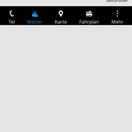
data provider
Tel
Wetter
Karte
Fahrplan
Mehr
Anmelden
Dienste
Abfahrtstabelle
Freizeit
TV-Programm
Kinoprogramm
Websuche
App