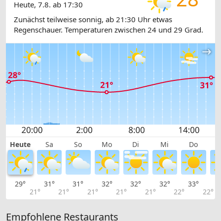
Heute, 7.8. ab 17:30
Zunächst teilweise sonnig, ab 21:30 Uhr etwas
Regenschauer. Temperaturen zwischen 24 und 29 Grad.
Heute
Sa
So
Mo
Di
Mi
Do
29°
31°
31°
32°
32°
32°
33°
3
21°
21°
21°
21°
21°
22°
22°
Empfohlene Restaurants