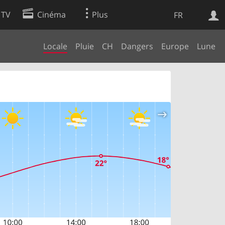
 TV
Cinéma
Plus
FR
Locale
Pluie
CH
Dangers
Europe
Lune
es
Web
Apps