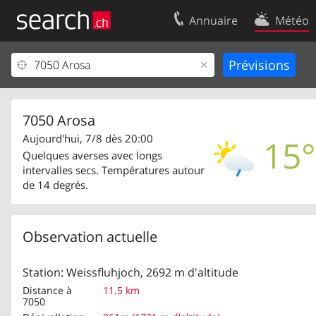
Annuaire
Météo
Votre inscription
Contact
Centre clients
Conditions d’
Mentions Légales
Protection 
7050 Arosa
Aujourd'hui, 7/8 dès 20:00
15°
Quelques averses avec longs
intervalles secs. Températures autour
de 14 degrés.
Observation actuelle
Station: Weissfluhjoch, 2692 m d'altitude
Distance à
11.5 km
7050