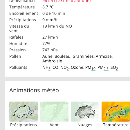
Dénivellation
961m (1731 m d'altitude)
Température
8.7 °C
Ensoleillement
0 de 10 min
Précipitations
0 mm/h
Vitesse du
19 km/h
du NO
vent
Rafales
27 km/h
Humidité
77%
Pression
742 hPa
Pollen
Aune
,
Bouleau
,
Graminées
,
Armoise
,
Ambroisie
Polluants
NH
,
CO
,
NO
,
Ozone
,
PM
,
PM
,
SO
3
2
10
2.5
2
Animations météo
Précipitations
Vent
Nuages
Température