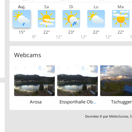
Auj.
Sa
Di
Lu
Ma
15°
22°
23°
22°
22°
9°
12°
12°
12°
1
Webcams
Arosa
Eissporthalle Obersee
Tschugge
Données © par
MétéoSuisse
,
S