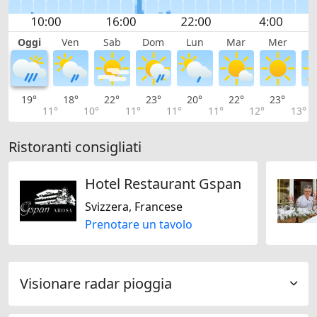
Oggi
Ven
Sab
Dom
Lun
Mar
Mer
G
19°
18°
22°
23°
20°
22°
23°
2
11°
10°
11°
11°
11°
12°
13°
Ristoranti consigliati
Hotel Restaurant Gspan
Svizzera, Francese
Prenotare un tavolo
Visionare radar pioggia