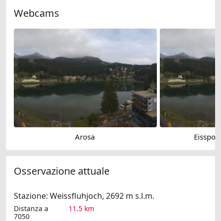
Webcams
Arosa
Eisspor
Osservazione attuale
Stazione: Weissfluhjoch, 2692 m s.l.m.
Distanza a
11.5 km
7050