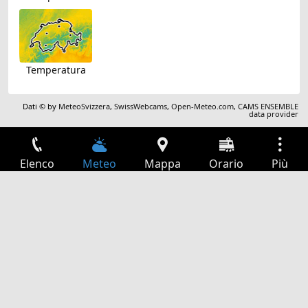
Temperatura
Dati © by
MeteoSvizzera
,
SwissWebcams
,
Open-Meteo.com
,
CAMS ENSEMBLE
data provider
Elenco
Meteo
Mappa
Orario
Più
Accesso
Servizi
Tabella partenze
Tempo libero