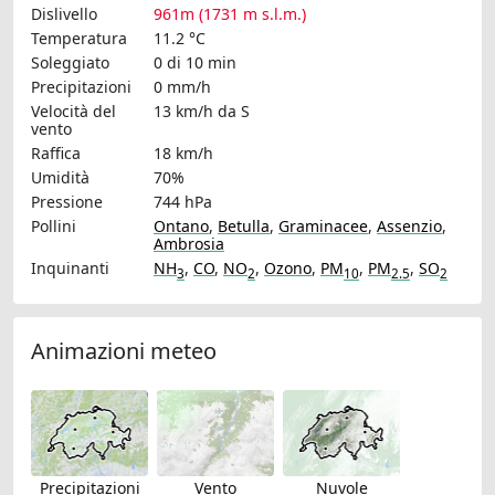
Dislivello
961m (1731 m s.l.m.)
Temperatura
11.2 °C
Soleggiato
0 di 10 min
Precipitazioni
0 mm/h
Velocità del
13 km/h
da S
vento
Raffica
18 km/h
Umidità
70%
Pressione
744 hPa
Pollini
Ontano
,
Betulla
,
Graminacee
,
Assenzio
,
Ambrosia
Inquinanti
NH
,
CO
,
NO
,
Ozono
,
PM
,
PM
,
SO
3
2
10
2.5
2
Animazioni meteo
Precipitazioni
Vento
Nuvole