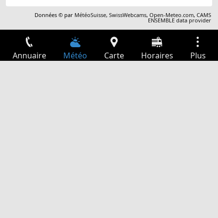
Données © par
MétéoSuisse
,
SwissWebcams
,
Open-Meteo.com
,
CAMS
ENSEMBLE data provider
Annuaire
Météo
Carte
Horaires
Plus
Connexion
Services
Départs
Loisir
Guide TV
Cinéma
Recherche Web