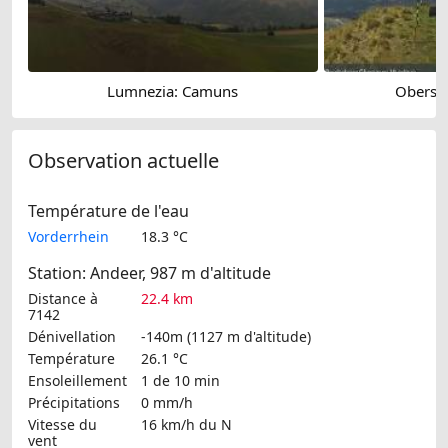
Lumnezia: Camuns
Obersa
Observation actuelle
Température de l'eau
Vorderrhein
18.3 °C
Station: Andeer, 987 m d'altitude
Distance à
22.4 km
7142
Dénivellation
-140m (1127 m d'altitude)
Température
26.1 °C
Ensoleillement
1 de 10 min
Précipitations
0 mm/h
Vitesse du
16 km/h
du N
vent