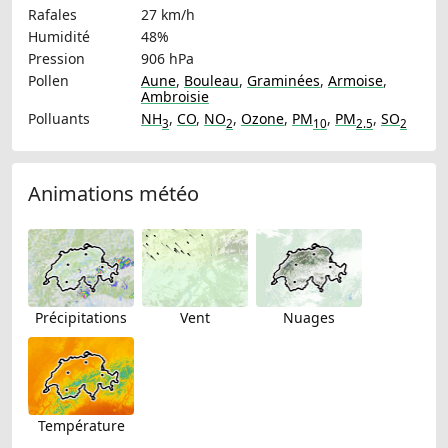
Rafales
27 km/h
Humidité
48%
Pression
906 hPa
Pollen
Aune
,
Bouleau
,
Graminées
,
Armoise
,
Ambroisie
Polluants
NH
,
CO
,
NO
,
Ozone
,
PM
,
PM
,
SO
3
2
10
2.5
2
Animations météo
Précipitations
Vent
Nuages
Température