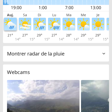
Auj.
Sa
Di
Lu
Ma
Me
Je
21°
27°
29°
27°
28°
29°
29°
2
14°
15°
15°
14°
14°
15°
15°
Montrer radar de la pluie
Webcams