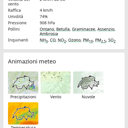
vento
Raffica
4 km/h
Umidità
74%
Pressione
908 hPa
Pollini
Ontano
,
Betulla
,
Graminacee
,
Assenzio
,
Ambrosia
Inquinanti
NH
,
CO
,
NO
,
Ozono
,
PM
,
PM
,
SO
3
2
10
2.5
2
Animazioni meteo
Precipitazioni
Vento
Nuvole
Temperatura