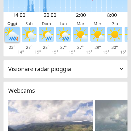
Oggi
Sab
Dom
Lun
Mar
Mer
Gio
V
23°
27°
28°
27°
27°
29°
30°
2
14°
15°
15°
15°
15°
15°
15°
Visionare radar pioggia
Webcams