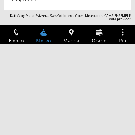
Dati © by
MeteoSvizzera
,
SwissWebcams
,
Open-Meteo.com
,
CAMS ENSEMBLE
data provider
Elenco
Meteo
Mappa
Orario
Più
Accesso
Servizi
Tabella partenze
Tempo libero
Guida TV
Cinema