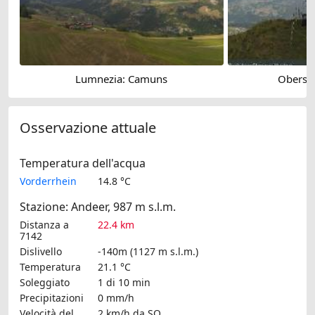
Lumnezia: Camuns
Obersa
Osservazione attuale
Temperatura dell'acqua
Vorderrhein
14.8 °C
Stazione: Andeer, 987 m s.l.m.
Distanza a
22.4 km
7142
Dislivello
-140m (1127 m s.l.m.)
Temperatura
21.1 °C
Soleggiato
1 di 10 min
Precipitazioni
0 mm/h
Velocità del
2 km/h
da SO