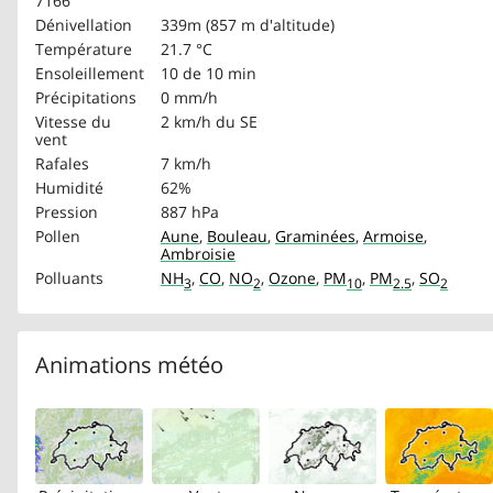
7166
Dénivellation
339m (857 m d'altitude)
Température
21.7 °C
Ensoleillement
10 de 10 min
Précipitations
0 mm/h
Vitesse du
2 km/h
du SE
vent
Rafales
7 km/h
Humidité
62%
Pression
887 hPa
Pollen
Aune
,
Bouleau
,
Graminées
,
Armoise
,
Ambroisie
Polluants
NH
,
CO
,
NO
,
Ozone
,
PM
,
PM
,
SO
3
2
10
2.5
2
Animations météo