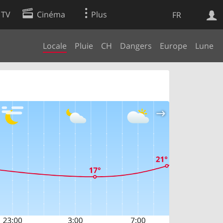
 TV
Cinéma
Plus
FR
Locale
Pluie
CH
Dangers
Europe
Lune
es
Web
Apps