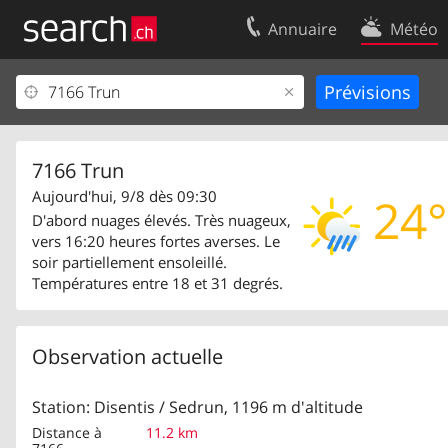
Annuaire
Météo
Votre inscription
Contact
Centre clients
Conditions d’
Mentions Légales
Protection 
7166 Trun
Aujourd'hui, 9/8 dès 09:30
24°
D'abord nuages élevés. Très nuageux,
vers 16:20 heures fortes averses. Le
soir partiellement ensoleillé.
Températures entre 18 et 31 degrés.
Observation actuelle
Station: Disentis / Sedrun, 1196 m d'altitude
Distance à
11.2 km