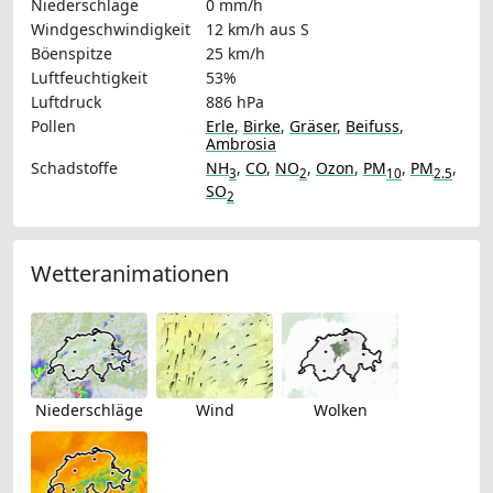
Niederschläge
0 mm/h
Windgeschwindigkeit
12 km/h
aus S
Böenspitze
25 km/h
Luftfeuchtigkeit
53%
Luftdruck
886 hPa
Pollen
Erle
,
Birke
,
Gräser
,
Beifuss
,
Ambrosia
Schadstoffe
NH
,
CO
,
NO
,
Ozon
,
PM
,
PM
,
3
2
10
2.5
SO
2
Wetteranimationen
Niederschläge
Wind
Wolken