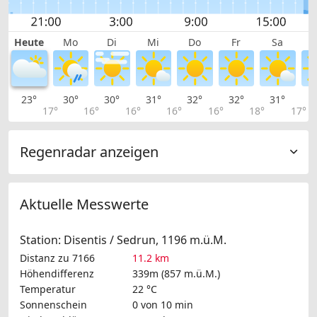
Heute
Mo
Di
Mi
Do
Fr
Sa
23°
30°
30°
31°
32°
32°
31°
2
17°
16°
16°
16°
16°
18°
17°
Regenradar anzeigen
Aktuelle Messwerte
Station: Disentis / Sedrun, 1196 m.ü.M.
Distanz zu 7166
11.2 km
Höhendifferenz
339m (857 m.ü.M.)
Temperatur
22 °C
Sonnenschein
0 von 10 min