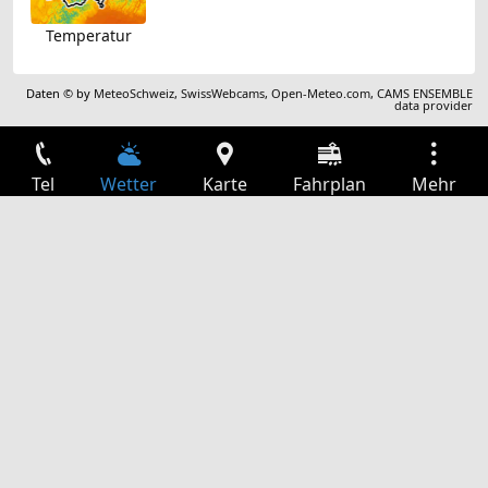
Temperatur
Daten © by
MeteoSchweiz
,
SwissWebcams
,
Open-Meteo.com
,
CAMS ENSEMBLE
data provider
Tel
Wetter
Karte
Fahrplan
Mehr
Anmelden
Dienste
Abfahrtstabelle
Freizeit
TV-Programm
Kinoprogramm