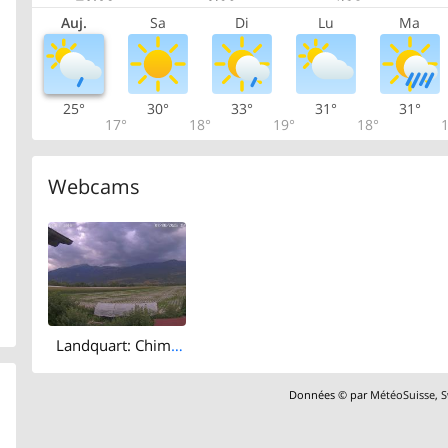
Auj.
Sa
Di
Lu
Ma
25°
30°
33°
31°
31°
17°
18°
19°
18°
1
Webcams
Landquart: Chimmispitz - Haldensteiner Calanda - Calandahütte SAC - Calanda
Données © par
MétéoSuisse
,
S