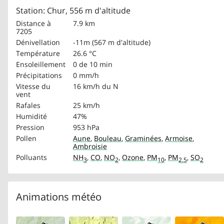
Station: Chur, 556 m d'altitude
Distance à
7.9 km
7205
Dénivellation
-11m (567 m d'altitude)
Température
26.6 °C
Ensoleillement
0 de 10 min
Précipitations
0 mm/h
Vitesse du
16 km/h
du N
vent
Rafales
25 km/h
Humidité
47%
Pression
953 hPa
Pollen
Aune
,
Bouleau
,
Graminées
,
Armoise
,
Ambroisie
Polluants
NH
,
CO
,
NO
,
Ozone
,
PM
,
PM
,
SO
3
2
10
2.5
2
Animations météo