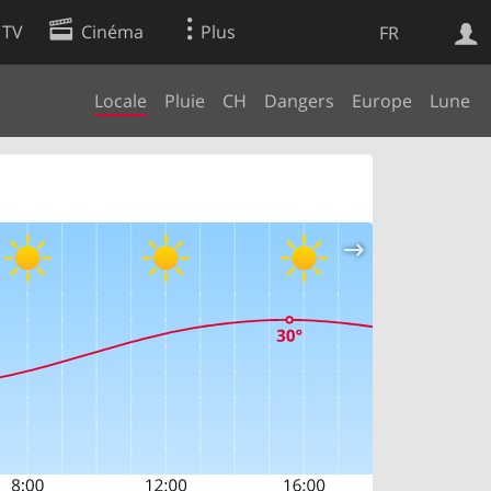
 TV
Cinéma
Plus
FR
Locale
Pluie
CH
Dangers
Europe
Lune
es
Web
Apps