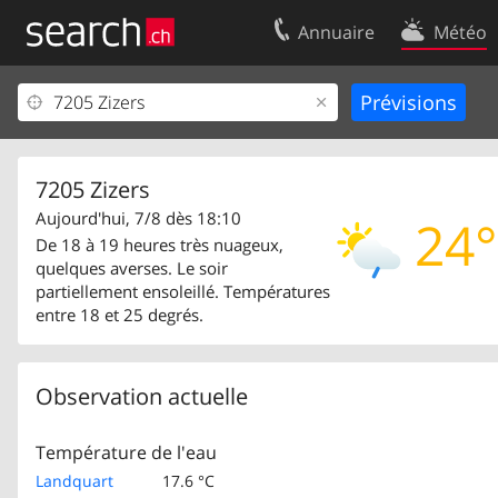
Annuaire
Météo
Votre inscription
Contact
Centre clients
Conditions d’
Mentions Légales
Protection 
7205 Zizers
Aujourd'hui, 7/8 dès 18:10
24°
De 18 à 19 heures très nuageux,
quelques averses. Le soir
partiellement ensoleillé. Températures
entre 18 et 25 degrés.
Observation actuelle
Température de l'eau
Landquart
17.6 °C