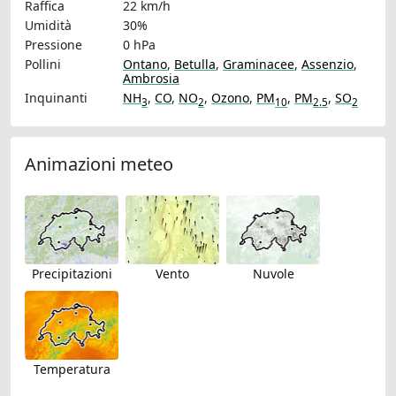
Raffica
22 km/h
Umidità
30%
Pressione
0 hPa
Pollini
Ontano
,
Betulla
,
Graminacee
,
Assenzio
,
Ambrosia
Inquinanti
NH
,
CO
,
NO
,
Ozono
,
PM
,
PM
,
SO
3
2
10
2.5
2
Animazioni meteo
Precipitazioni
Vento
Nuvole
Temperatura