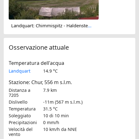
Landquart: Chimmispitz - Haldensteiner Calanda - Calandahütte SAC - Calanda
Osservazione attuale
Temperatura dell'acqua
Landquart
14.9 °C
Stazione: Chur, 556 m s.l.m.
Distanza a
7.9 km
7205
Dislivello
-11m (567 m s.l.m.)
Temperatura
31.5 °C
Soleggiato
10 di 10 min
Precipitazioni
0 mm/h
Velocità del
10 km/h
da NNE
vento