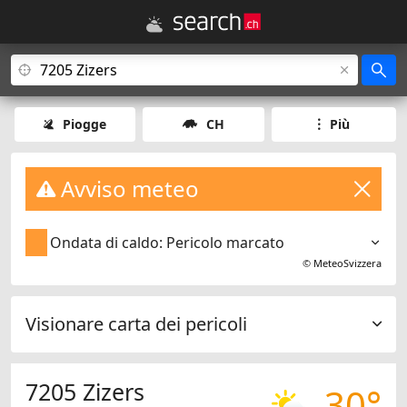
Piogge
CH
Più
Avviso meteo
Ondata di caldo: Pericolo marcato
©
MeteoSvizzera
Visionare carta dei pericoli
7205 Zizers
30°