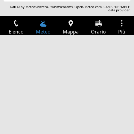
Dati © by
MeteoSvizzera
,
SwissWebcams
,
Open-Meteo.com
,
CAMS ENSEMBLE
data provider
Elenco
Meteo
Mappa
Orario
Più
Accesso
Servizi
Tabella partenze
Tempo libero
Guida TV
Cinema
Ricerca Web