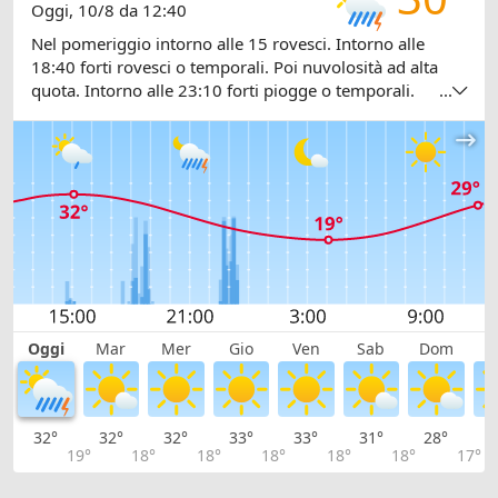
Oggi, 10/8 da 12:40
Nel pomeriggio intorno alle 15 rovesci. Intorno alle
18:40 forti rovesci o temporali. Poi nuvolosità ad alta
quota. Intorno alle 23:10 forti piogge o temporali.
...
Temperature tra 21 e 32 gradi.
Oggi
Mar
Mer
Gio
Ven
Sab
Dom
L
32°
32°
32°
33°
33°
31°
28°
2
19°
18°
18°
18°
18°
18°
17°