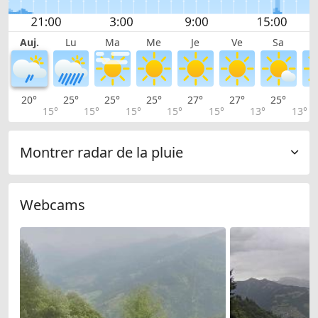
Auj.
Lu
Ma
Me
Je
Ve
Sa
20°
25°
25°
25°
27°
27°
25°
2
15°
15°
15°
15°
15°
13°
13°
Montrer radar de la pluie
Webcams