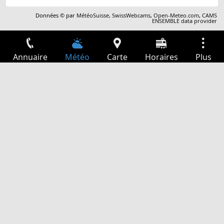
Données © par
MétéoSuisse
,
SwissWebcams
,
Open-Meteo.com
,
CAMS
ENSEMBLE data provider
Annuaire
Météo
Carte
Horaires
Plus
Connexion
Services
Départs
Loisir
Guide TV
Cinéma
Recherche Web