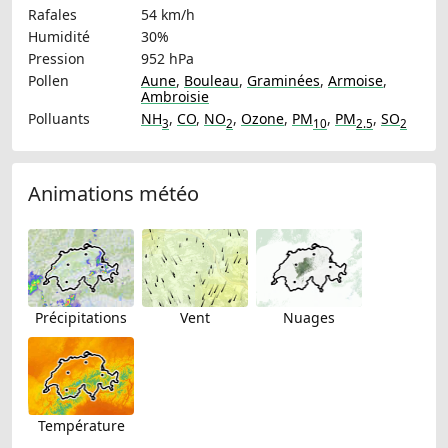
Rafales
54 km/h
Humidité
30%
Pression
952 hPa
Pollen
Aune
,
Bouleau
,
Graminées
,
Armoise
,
Ambroisie
Polluants
NH
,
CO
,
NO
,
Ozone
,
PM
,
PM
,
SO
3
2
10
2.5
2
Animations météo
Précipitations
Vent
Nuages
Température