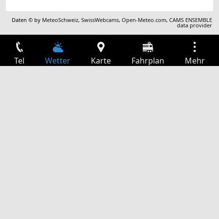
Daten © by
MeteoSchweiz
,
SwissWebcams
,
Open-Meteo.com
,
CAMS ENSEMBLE
data provider
Tel
Wetter
Karte
Fahrplan
Mehr
Anmelden
Dienste
Abfahrtstabelle
Freizeit
TV-Programm
Kinoprogramm
Websuche