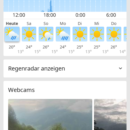
Heute
Sa
So
Mo
Di
Mi
Do
20°
24°
26°
24°
25°
25°
26°
2
13°
15°
15°
15°
13°
13°
14°
Regenradar anzeigen
Webcams