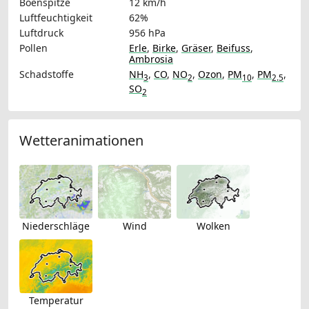
Böenspitze
12 km/h
Luftfeuchtigkeit
62%
Luftdruck
956 hPa
Pollen
Erle
,
Birke
,
Gräser
,
Beifuss
,
Ambrosia
Schadstoffe
NH
,
CO
,
NO
,
Ozon
,
PM
,
PM
,
3
2
10
2.5
SO
2
Wetteranimationen
Niederschläge
Wind
Wolken
Temperatur