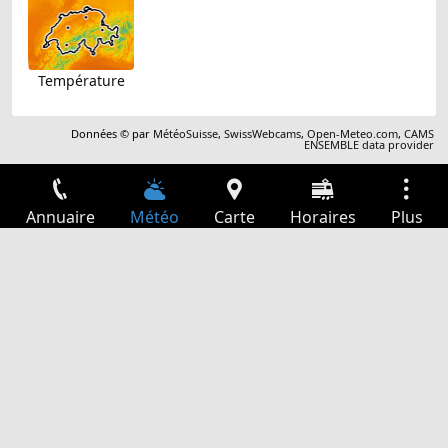
Température
Données © par
MétéoSuisse
,
SwissWebcams
,
Open-Meteo.com
,
CAMS
ENSEMBLE data provider
Annuaire
Météo
Carte
Horaires
Plus
Connexion
Services
Départs
Loisir