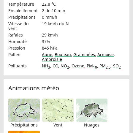
Température
22.8 °C
Ensoleillement
2 de 10 min
Précipitations
0 mm/h
Vitesse du
19 km/h
du N
vent
Rafales
29 km/h
Humidité
37%
Pression
845 hPa
Pollen
Aune
,
Bouleau
,
Graminées
,
Armoise
,
Ambroisie
Polluants
NH
,
CO
,
NO
,
Ozone
,
PM
,
PM
,
SO
3
2
10
2.5
2
Animations météo
Précipitations
Vent
Nuages