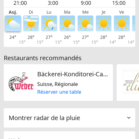
Auj.
Di
Lu
Ma
Me
Je
Ve
24°
28°
27°
26°
27°
28°
28°
2
15°
15°
15°
15°
15°
14°
14°
Restaurants recommandés
Bäckerei-Konditorei-Café Weber AG
Suisse, Régionale
Réserver une table
Montrer radar de la pluie