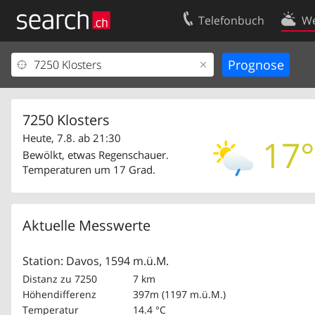
Telefonbuch
We
Ihr Eintrag
Kontakt
Kundencenter Geschäftskunden
Nutzungsbed
Impressum
Datenschutze
7250 Klosters
Heute, 7.8. ab 21:30
17°
Bewölkt, etwas Regenschauer.
Temperaturen um 17 Grad.
Aktuelle Messwerte
Station: Davos, 1594 m.ü.M.
Distanz zu 7250
7 km
Höhendifferenz
397m (1197 m.ü.M.)
Temperatur
14.4 °C