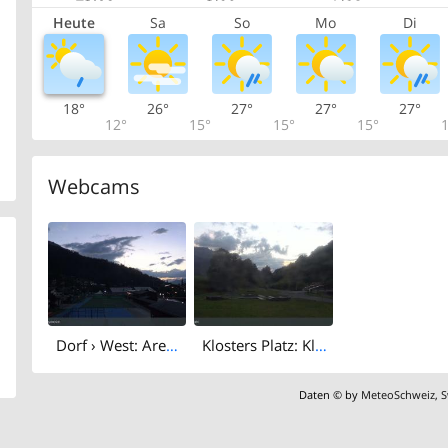
Heute
Sa
So
Mo
Di
18°
26°
27°
27°
27°
12°
15°
15°
15°
1
Webcams
Dorf › West: Arena Klosters
Klosters Platz: Klosters - Bündelti
Daten © by
MeteoSchweiz
,
S