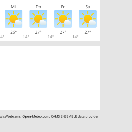
Mi
Do
Fr
Sa
26°
27°
27°
27°
4°
14°
14°
14°
wissWebcams
,
Open-Meteo.com
,
CAMS ENSEMBLE data provider