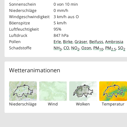
Sonnenschein
0 von 10 min
Niederschläge
0 mm/h
Windgeschwindigkeit
3 km/h
aus O
Böenspitze
5 km/h
Luftfeuchtigkeit
95%
Luftdruck
847 hPa
Pollen
Erle
,
Birke
,
Gräser
,
Beifuss
,
Ambrosia
Schadstoffe
NH
,
CO
,
NO
,
Ozon
,
PM
,
PM
,
SO
3
2
10
2.5
2
Wetteranimationen
Niederschläge
Wind
Wolken
Temperatur