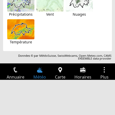
Précipitations
Vent
Nuages
Température
Données © par
MétéoSuisse
,
SwissWebcams
,
Open-Meteo.com
,
CAMS
ENSEMBLE data provider
Annuaire
Météo
Carte
Horaires
Plus
Connexion
Services
Départs