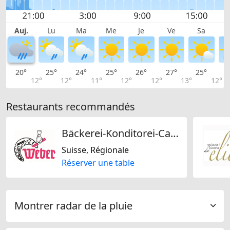
Auj.
Lu
Ma
Me
Je
Ve
Sa
20°
25°
24°
25°
26°
27°
25°
2
12°
12°
11°
12°
12°
13°
12°
Restaurants recommandés
Bäckerei-Konditorei-Café Weber AG
Suisse, Régionale
Réserver une table
Montrer radar de la pluie