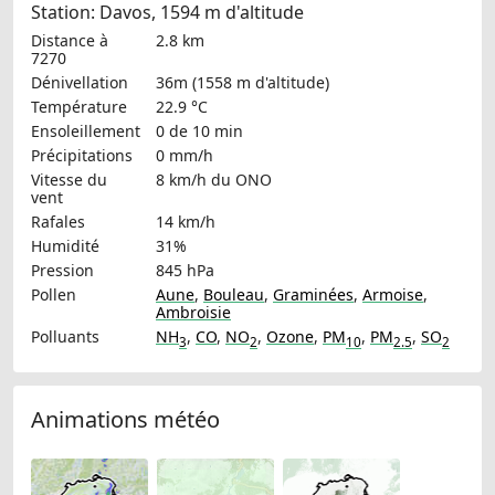
Station: Davos, 1594 m d'altitude
Distance à
2.8 km
7270
Dénivellation
36m (1558 m d'altitude)
Température
22.9 °C
Ensoleillement
0 de 10 min
Précipitations
0 mm/h
Vitesse du
8 km/h
du ONO
vent
Rafales
14 km/h
Humidité
31%
Pression
845 hPa
Pollen
Aune
,
Bouleau
,
Graminées
,
Armoise
,
Ambroisie
Polluants
NH
,
CO
,
NO
,
Ozone
,
PM
,
PM
,
SO
3
2
10
2.5
2
Animations météo