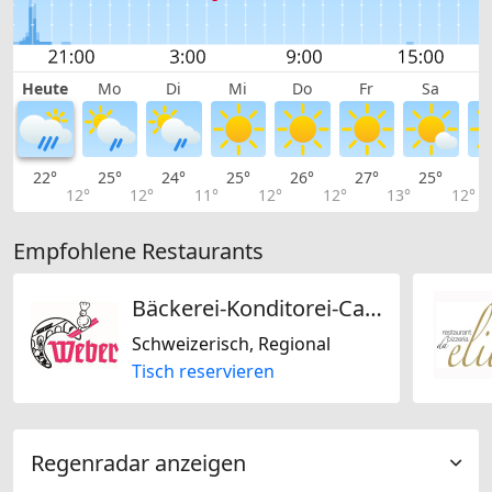
Heute
Mo
Di
Mi
Do
Fr
Sa
22°
25°
24°
25°
26°
27°
25°
2
12°
12°
11°
12°
12°
13°
12°
Empfohlene Restaurants
Bäckerei-Konditorei-Café Weber AG
Schweizerisch, Regional
Tisch reservieren
Regenradar anzeigen