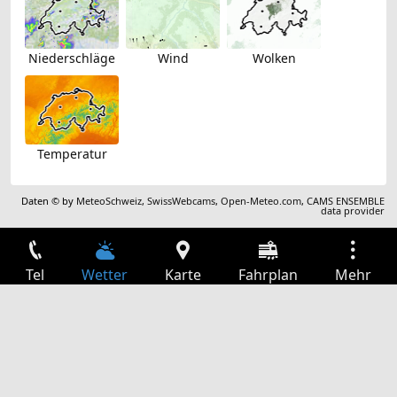
Niederschläge
Wind
Wolken
Temperatur
Daten © by
MeteoSchweiz
,
SwissWebcams
,
Open-Meteo.com
,
CAMS ENSEMBLE
data provider
Tel
Wetter
Karte
Fahrplan
Mehr
Anmelden
Dienste