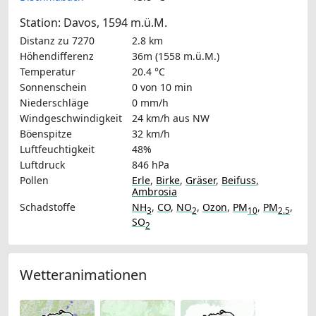
Station: Davos, 1594 m.ü.M.
Distanz zu 7270
2.8 km
Höhendifferenz
36m (1558 m.ü.M.)
Temperatur
20.4 °C
Sonnenschein
0 von 10 min
Niederschläge
0 mm/h
Windgeschwindigkeit
24 km/h
aus NW
Böenspitze
32 km/h
Luftfeuchtigkeit
48%
Luftdruck
846 hPa
Pollen
Erle
,
Birke
,
Gräser
,
Beifuss
,
Ambrosia
Schadstoffe
NH
,
CO
,
NO
,
Ozon
,
PM
,
PM
,
3
2
10
2.5
SO
2
Wetteranimationen